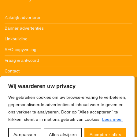
Zakelijk adverteren
Banner advertenties
Linkbuilding
SEO copywriting
Vraag & antwoord
Contact
Wij waarderen uw privacy
© 123Ledstrips.nl
Privacybeleid
Cookiebeleid
Disclaimer
We gebruiken cookies om uw browse-ervaring te verbeteren,
gepersonaliseerde advertenties of inhoud weer te geven en
ons verkeer te analyseren. Door op "Alles accepteren" te
klikken, stemt u in met ons gebruik van cookies.
Lees meer
123Ledstrips.nl neemt deel aan advertentieprogramma’s om commissie te
verdienen met links naar partners. Met onze links kunnen we een kleine
commissie verdienen. 123Ledstrips.nl verkoopt zelf géén producten, je wordt
Aanpassen
Alles afwijzen
Accepteer alles
hiervoor doorverwezen naar de desbetreffende webshop.