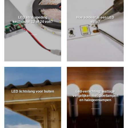
LED strip voeding
Hoe soldeer je een LED
keuzehulp: 12 of 24 volt?
strip?
LED lichtslang voor buiten
Led-verlichting: wattage
vergelijken met gloeilampen
en halogeenlampen