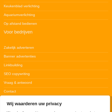
Keukenblad verlichting
Aquariumverlichting
Op afstand bedienen
Voor bedrijven
Zakelijk adverteren
Banner advertenties
Linkbuilding
SEO copywriting
Vraag & antwoord
Contact
Wij waarderen uw privacy
© 123Ledstrips.nl
Privacybeleid
Cookiebeleid
Disclaimer