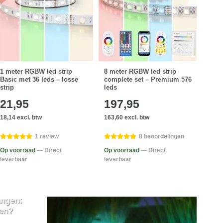
1 meter RGBW led strip
8 meter RGBW led strip
3 me
Basic met 36 leds – losse
complete set – Premium 576
comp
strip
leds
leds
21,95
197,95
82
18,14 excl. btw
163,60 excl. btw
68,55
1 review
8 beoordelingen
Op voorraad
— Direct
Op voorraad
— Direct
Op v
leverbaar
leverbaar
lever
ngen:
ten?