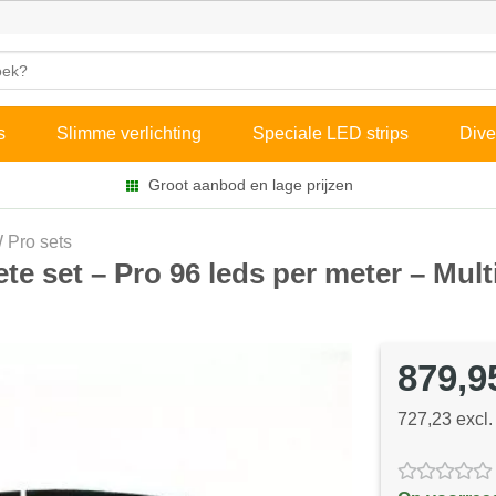
s
Slimme verlichting
Speciale LED strips
Dive
Groot aanbod en lage prijzen
Pro sets
e set – Pro 96 leds per meter – Mul
879,9
727,23 excl.