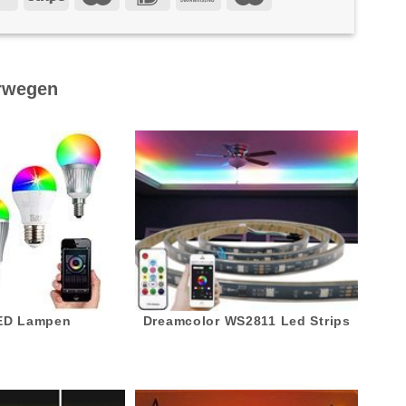
rwegen
LED Lampen
Dreamcolor WS2811 Led Strips