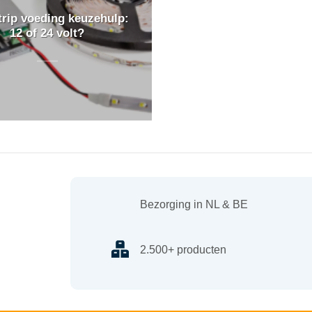
trip voeding keuzehulp:
12 of 24 volt?
Bezorging in NL & BE
2.500+ producten