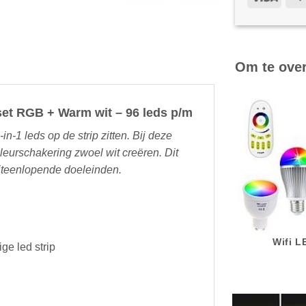
Om te ove
set RGB + Warm wit – 96 leds p/m
-in-1 leds op de strip zitten. Bij deze
leurschakering zwoel wit creëren. Dit
uiteenlopende doeleinden.
Wifi 
ge led strip