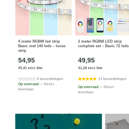
ip
4 meter RGBW led strip
2 meter RGBW LED strip
96
Basic met 144 leds – losse
complete set – Basic 72 leds
strip
54,95
49,95
45,41 excl. btw
41,28 excl. btw
en
0 beoordelingen
13 beoordelingen
Op voorraad
— Direct
Op voorraad
— Direct
leverbaar
leverbaar