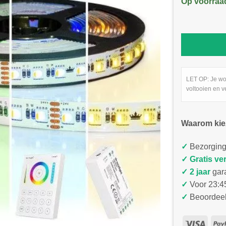
Op voorraa
LET OP: Je wo
voltooien en v
Waarom kie
✓
Bezorging
✓
Gratis ve
✓ 2 jaar
gar
✓
Voor 23:45
✓
Beoordeel