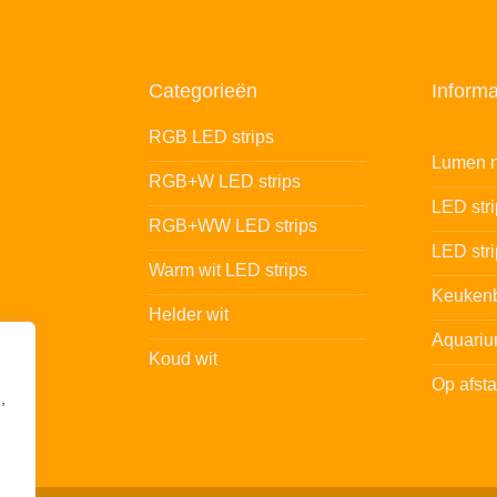
Categorieën
Informa
RGB LED strips
Lumen n
RGB+W LED strips
LED str
RGB+WW LED strips
LED stri
Warm wit LED strips
Keukenb
Helder wit
Aquariu
Koud wit
Op afst
,