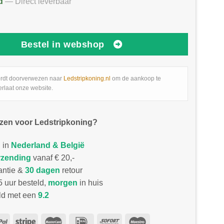
d
— Direct leverbaar
Bestel in webshop
rdt doorverwezen naar
Ledstripkoning.nl
om de aankoop te
erlaat onze website.
zen voor Ledstripkoning?
 in
Nederland & België
rzending
vanaf € 20,-
antie &
30 dagen
retour
 uur besteld,
morgen
in huis
d met een
9.2