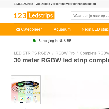
Skip
123LEDStrips - Veelzijdige verlichting voor binnen en buiten
to
Zoeken
content
naar:
Categorieën
Aquarium
Neon LED strip
Bezorging in NL & BE
LED STRIPS RGBW
/
RGBW Pro
/
Complete RGBW 
30 meter RGBW led strip complet