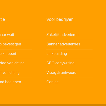
tie
Voor bedrijven
aar watt
Zakelijk adverteren
ip bevestigen
Banner advertenties
p knippert
Linkbuilding
lad verlichting
SEO copywriting
mverlichting
Vraag & antwoord
and bedienen
Contact