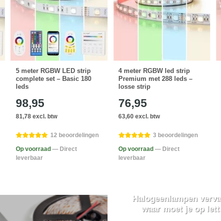
5 meter RGBW LED strip
4 meter RGBW led strip
complete set – Basic 180
Premium met 288 leds –
leds
losse strip
98,95
76,95
81,78 excl. btw
63,60 excl. btw
12 beoordelingen
3 beoordelingen
Op voorraad
— Direct
Op voorraad
— Direct
leverbaar
leverbaar
Halogeenlampen verva
waar moet je op let