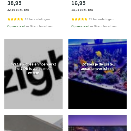
38,95
16,95
32,19 excl. btw
14,01 excl. btw
16 beoordelingen
11 beoordelingen
Op voorraad
— Direct leverbaar
Op voorraad
— Direct leverbaar
Wat is Zigbee en hoe werkt
Zo kies je de juiste
het? Dit is wat je moet
aquariumverlichting
weten!