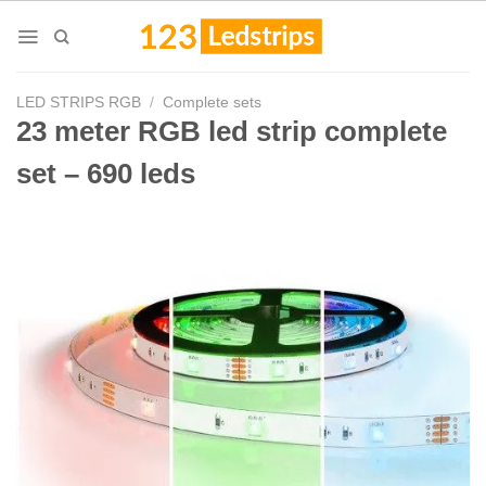
Skip
to
content
LED STRIPS RGB
/
Complete sets
23 meter RGB led strip complete
set – 690 leds