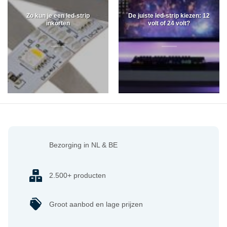
Zo kun je een led-strip
De juiste led-strip kiezen: 12
inkorten
volt of 24 volt?
Bezorging in NL & BE
2.500+ producten
Groot aanbod en lage prijzen