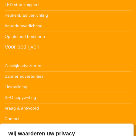
LED strip knippert
Keukenblad verlichting
Aquariumverlichting
Op afstand bedienen
Voor bedrijven
Zakelijk adverteren
Banner advertenties
Linkbuilding
SEO copywriting
Vraag & antwoord
Contact
Wij waarderen uw privacy
© 123Ledstrips.nl
Privacybeleid
Cookiebeleid
Disclaimer