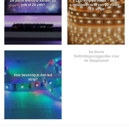
De juiste led-strip kiezen: 12
LED strip 20 meter – Een
volt of 24 volt?
totaaloverzicht van 20 meter
LED strips
De Beste
Verlichtingssuggesties voor
de Slaapkamer
Hoe bevestig je een led
strip?