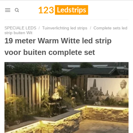
Skip
to
content
SPECIALE LEDS
/
Tuinverlichting led strips
/
Complete sets led
strip buiten Wit
19 meter Warm Witte led strip
voor buiten complete set