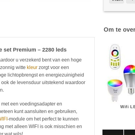
Om te ove
le set Premium – 2280 leds
waardoor u verzekerd bent van een hoge
 zonnig witte
kleur
zorgt voor een
hoge lichtopbrengst en energiezuinigheid
is ook de levensduur uitstekend waardoor
n.
rd met een voedingsadapter en
Wifi 
eteen kunt aansluiten en gebruiken,
WIFI
-module om het perfect te kunnen
ng met alleen WIFI is ook misschien en
r wat wils!