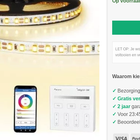
Op voorraa
LET OP: Je wo
voltooien en v
Waarom kie
✓
Bezorging
✓
Gratis ve
✓ 2 jaar
gar
✓
Voor 23:45
✓
Beoordeel