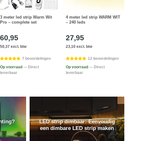
3 meter led strip Warm Wit
4 meter led strip WARM WIT
3 me
Pro – complete set
– 240 leds
– 180
60,95
27,95
20
50,37 excl. btw
23,10 excl. btw
17,31
7 beoordelingen
12 beoordelingen
Op voorraad
— Direct
Op voorraad
— Direct
Op v
leverbaar
leverbaar
lever
hting?
LED strip dimbaar: Eenvoudig
een dimbare LED strip maken