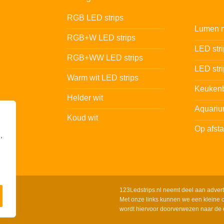
RGB LED strips
Lumen n
RGB+W LED strips
LED str
RGB+WW LED strips
LED stri
Warm wit LED strips
Keukenb
Helder wit
Aquariu
Koud wit
Op afst
,
123Ledstrips.nl neemt deel aan adver
Met onze links kunnen we een kleine c
wordt hiervoor doorverwezen naar de