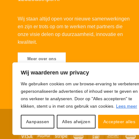
Wij staan altijd open voor nieuwe samenwerkingen
en zijn er trots op om te werken met partners die
onze visie delen op duurzaamheid, innovatie en
kwaliteit.
Meer over ons
Wij waarderen uw privacy
We gebruiken cookies om uw browse-ervaring te verbeteren
gepersonaliseerde advertenties of inhoud weer te geven en
ons verkeer te analyseren. Door op "Alles accepteren" te
klikken, stemt u in met ons gebruik van cookies.
Lees meer
Privacybeleid
Cookiebeleid
Disclaimer
© 123Ledstrips.nl
Aanpassen
Alles afwijzen
Accepteer alles