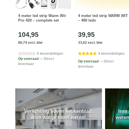
 Wit
4 meter led strip Warm Wit
4 meter led strip WARM WIT
Pro 420 – complete set
– 480 leds
104,95
39,95
86,74 excl. btw
33,02 excl. btw
en
0 beoordelingen
9 beoordelingen
Op voorraad
— Direct
Op voorraad
— Direct
leverbaar
leverbaar
Verlichting boven keukenblad,
Innr
alles wat je moet weten!
weten