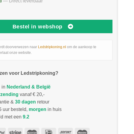
d
— Direct leverbaar
Bestel in webshop
rdt doorverwezen naar
Ledstripkoning.nl
om de aankoop te
erlaat onze website.
zen voor Ledstripkoning?
 in
Nederland & België
rzending
vanaf € 20,-
antie &
30 dagen
retour
 uur besteld,
morgen
in huis
d met een
9.2