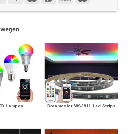
rwegen
LED Lampen
Dreamcolor WS2811 Led Strips