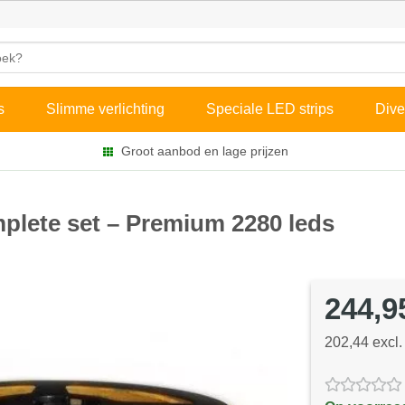
s
Slimme verlichting
Speciale LED strips
Dive
Groot aanbod en lage prijzen
mplete set – Premium 2280 leds
244,9
202,44 excl.