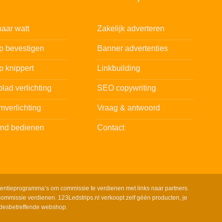
aar watt
Zakelijk adverteren
ip bevestigen
Banner advertenties
p knippert
Linkbuilding
lad verlichting
SEO copywriting
mverlichting
Vraag & antwoord
and bedienen
Contact
tentieprogramma’s om commissie te verdienen met links naar partners.
ommissie verdienen. 123Ledstrips.nl verkoopt zelf géén producten, je
 desbetreffende webshop.