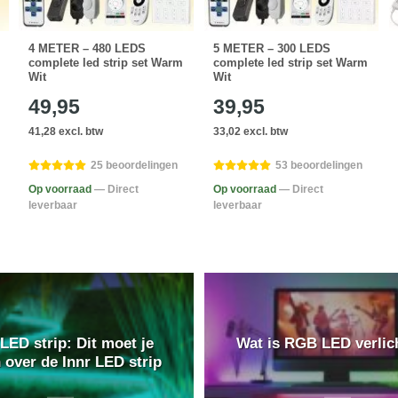
4 METER – 480 LEDS
5 METER – 300 LEDS
complete led strip set Warm
complete led strip set Warm
Wit
Wit
49,95
39,95
41,28 excl. btw
33,02 excl. btw
25 beoordelingen
53 beoordelingen
Op voorraad
— Direct
Op voorraad
— Direct
leverbaar
leverbaar
 LED strip: Dit moet je
Wat is RGB LED verlic
 over de Innr LED strip