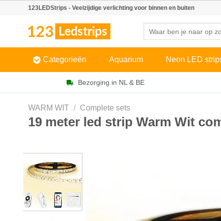
Skip
123LEDStrips - Veelzijdige verlichting voor binnen en buiten
to
Zoeken
content
naar:
Categorieën
Aquarium
Neon LED strip
Bezorging in NL & BE
WARM WIT
/
Complete sets
19 meter led strip Warm Wit co