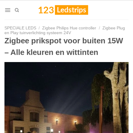
Skip
to
content
SPECIALE LEDS
/
Zigbee Philips Hue controller
/
Zigbee Plug
en Play tuinverlichting systeem 24V
Zigbee prikspot voor buiten 15W
– Alle kleuren en wittinten