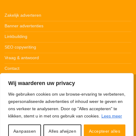
Zakelijk adverteren
Banner advertenties
Linkbuilding
SEO copywriting
Vraag & antwoord
Contact
Wij waarderen uw privacy
© 123Ledstrips.nl
Privacybeleid
Cookiebeleid
Disclaimer
We gebruiken cookies om uw browse-ervaring te verbeteren,
gepersonaliseerde advertenties of inhoud weer te geven en
ons verkeer te analyseren. Door op "Alles accepteren" te
klikken, stemt u in met ons gebruik van cookies.
Lees meer
123Ledstrips.nl neemt deel aan advertentieprogramma’s om commissie te
verdienen met links naar partners. Met onze links kunnen we een kleine
commissie verdienen. 123Ledstrips.nl verkoopt zelf géén producten, je wordt
Aanpassen
Alles afwijzen
Accepteer alles
hiervoor doorverwezen naar de desbetreffende webshop.