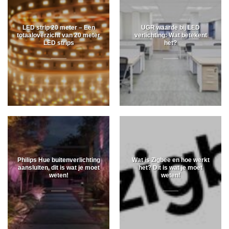
LED strip 20 meter – Een
UGR waarde bij LED
totaaloverzicht van 20 meter
verlichting: Wat betekent
LED strips
het?
Philips Hue buitenverlichting
Wat is Zigbee en hoe werkt
aansluiten, dit is wat je moet
het? Dit is wat je moet
weten!
weten!