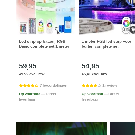
GBW
Led strip op batterij RGB
1 meter RGB led strip voor
ing
Basic complete set 1 meter
buiten complete set
59,95
54,95
49,55 excl. btw
45,41 excl. btw
gen
7 beoordelingen
1 review
Op voorraad
— Direct
Op voorraad
— Direct
leverbaar
leverbaar