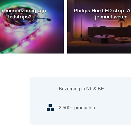
e energiezuinig zijn
Philips Hue LED strip: A
ledstrips?
je moet weten
Bezorging in NL & BE
2.500+ producten