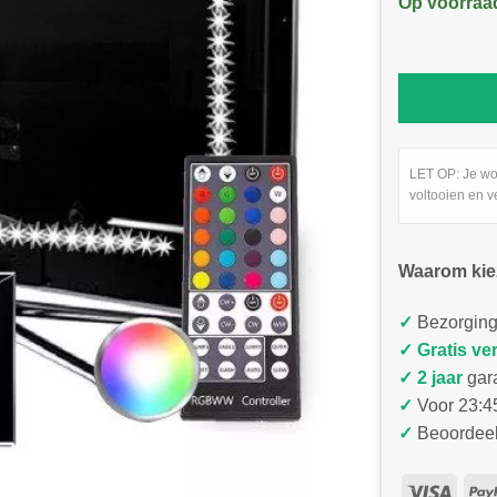
Op voorraa
LET OP: Je wo
voltooien en v
Waarom kie
✓
Bezorging
✓
Gratis ve
✓ 2 jaar
gar
✓
Voor 23:45
✓
Beoordeel