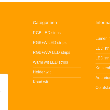
Categorieën
Informa
RGB LED strips
Lumen n
RGB+W LED strips
LED str
RGB+WW LED strips
LED stri
Warm wit LED strips
Keukenb
Helder wit
Aquariu
Koud wit
Op afst
,