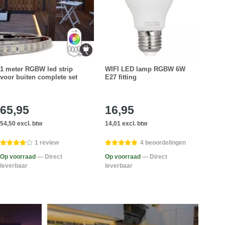
1 meter RGBW led strip
WIFI LED lamp RGBW 6W
Bedve
voor buiten complete set
E27 fitting
comp
stri
bewe
65,95
16,95
32
54,50 excl. btw
14,01 excl. btw
27,23
1 review
4 beoordelingen
Op voorraad
— Direct
Op voorraad
— Direct
Op v
leverbaar
leverbaar
lever