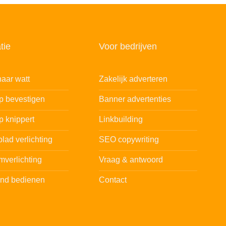
tie
Voor bedrijven
aar watt
Zakelijk adverteren
ip bevestigen
Banner advertenties
p knippert
Linkbuilding
lad verlichting
SEO copywriting
mverlichting
Vraag & antwoord
and bedienen
Contact