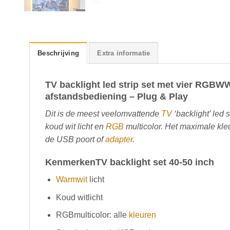
Beschrijving
Extra informatie
TV backlight led strip set met vier RGBW
afstandsbediening – Plug & Play
Dit is de meest veelomvattende
TV
‘backlight’ led s
koud wit licht en
RGB
multicolor. Het maximale kle
de USB poort of
adapter
.
KenmerkenTV backlight set 40-50 inch
Warmwit
licht
Koud witlicht
RGBmulticolor: alle
kleuren