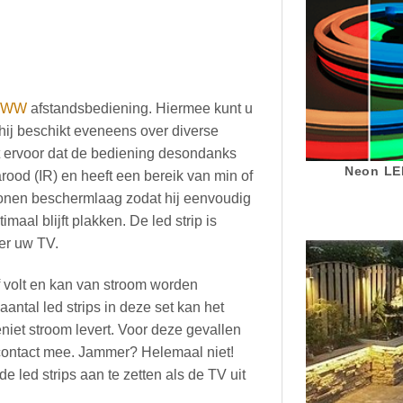
g
BWW
afstandsbediening. Hiermee kunt u
 hij beschikt eveneens over diverse
 ervoor dat de bediening desondanks
Neon LED
rood (IR) en heeft een bereik van min of
iconen beschermlaag zodat hij eenvoudig
imaal blijft plakken. De led strip is
ter uw TV.
f volt en kan van stroom worden
antal led strips in deze set kan het
niet stroom levert. Voor deze gevallen
contact mee. Jammer? Helemaal niet!
 led strips aan te zetten als de TV uit