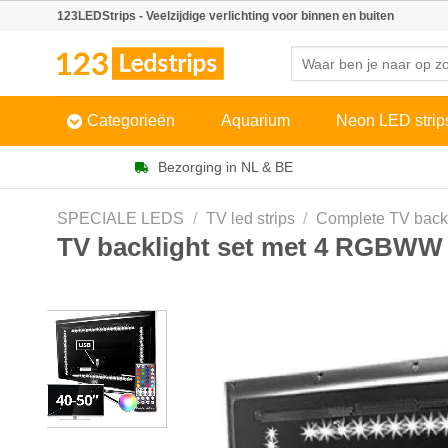
Skip
123LEDStrips - Veelzijdige verlichting voor binnen en buiten
to
Zoeken
content
naar:
Categorieën
Aquarium
Neon LED strip
Bezorging in NL & BE
SPECIALE LEDS
/
TV led strips
/
Complete TV backl
TV backlight set met 4 RGBWW l