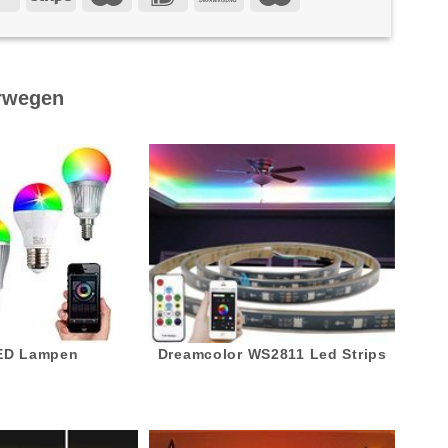
rwegen
LED Lampen
Dreamcolor WS2811 Led Strips