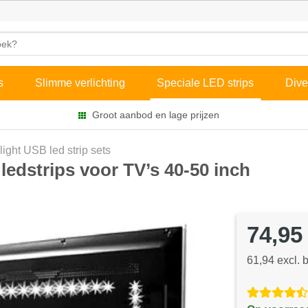
s
Slimme verlichting
Speciale LED strips
Dive
Groot aanbod en lage prijzen
ight USB led strip sets
edstrips voor TV’s 40-50 inch
74,95
61,94 excl. 