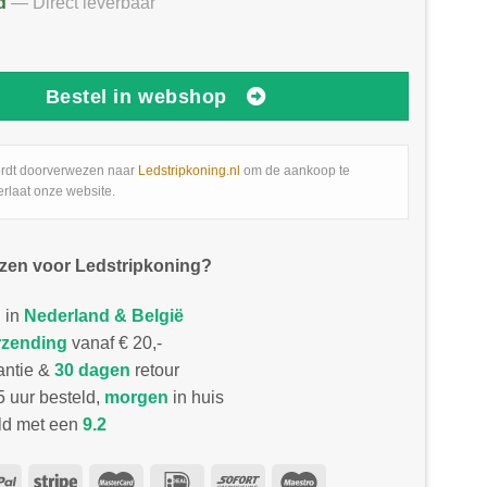
d
— Direct leverbaar
Bestel in webshop
rdt doorverwezen naar
Ledstripkoning.nl
om de aankoop te
erlaat onze website.
zen voor Ledstripkoning?
 in
Nederland & België
rzending
vanaf € 20,-
antie &
30 dagen
retour
 uur besteld,
morgen
in huis
d met een
9.2