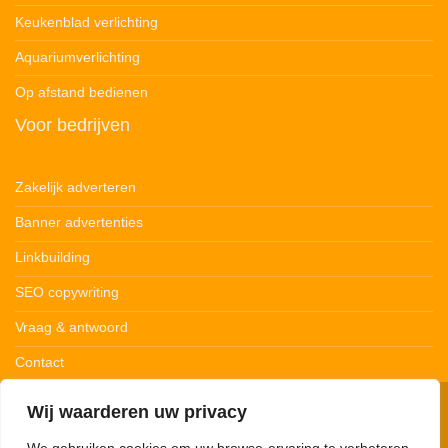
Keukenblad verlichting
Aquariumverlichting
Op afstand bedienen
Voor bedrijven
Zakelijk adverteren
Banner advertenties
Linkbuilding
SEO copywriting
Vraag & antwoord
Contact
Wij waarderen uw privacy
© 123Ledstrips.nl
Privacybeleid
Cookiebeleid
Disclaimer