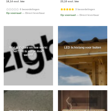
18,14 excl. btw
23,10 excl. btw
0 beoordelingen
3 beoordelingen
Op voorraad
— Direct leverbaar
Op voorraad
— Direct leverbaar
Wat is Zigbee en hoe werkt
LED lichtslang voor buiten
het? Dit is wat je moet
weten!