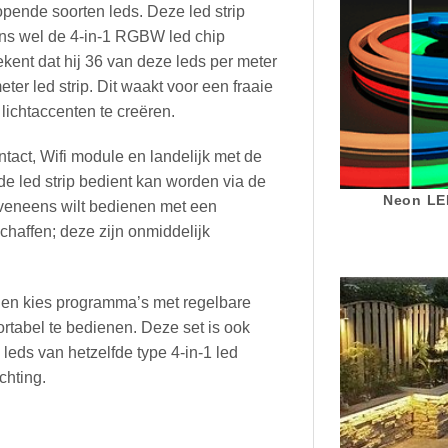
opende soorten leds. Deze led strip
vens wel de 4-in-1 RGBW led chip
kent dat hij 36 van deze leds per meter
er led strip. Dit waakt voor een fraaie
 lichtaccenten te creëren.
ntact, Wifi module en landelijk met de
 de led strip bedient kan worden via de
Neon LED
 eveneens wilt bedienen met een
chaffen; deze zijn onmiddelijk
 en kies programma’s met regelbare
ortabel te bedienen. Deze set is ook
 leds van hetzelfde type 4-in-1 led
chting.