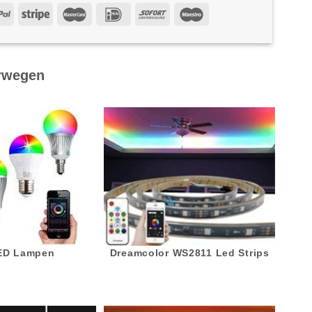
rwegen
LED Lampen
Dreamcolor WS2811 Led Strips