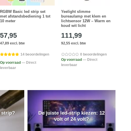
RGBW Basic led strip set
Yeelight slimme
Tuya 
met afstandsbediening 1 tot
bureaulamp met klem en
inge
10 meter
lichtsensor 12W – Warm en
Gesch
koud wit licht
ledst
57,95
111,99
32
47,89 excl. btw
92,55 excl. btw
27,23
14 beoordelingen
0 beoordelingen
Op voorraad
— Direct
Op v
Op voorraad
— Direct
leverbaar
lever
leverbaar
 strip?
De juiste led-strip kiezen: 12
volt of 24 volt?