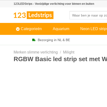
Skip
123LEDStrips - Veelzijdige verlichting voor binnen en buiten
to
Zoeken
content
naar:
Categorieën
Aquarium
Neon LED strip
Bezorging in NL & BE
Merken slimme verlichting
/
Milight
RGBW Basic led strip set met Wi