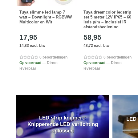
Tuya slimme led lamp 7
Tuya dreamcolor ledstrip
p 20
watt – Downlight – RGBWW
set 5 meter 12V IP65 – 60
or
Multicolor en Wit
leds p/m – Inclusief IR
afstandsbediening
17,95
58,95
14,83 excl. btw
48,72 excl. btw
en
0 beoordelingen
0 beoordelingen
Op voorraad
— Direct
Op voorraad
— Direct
leverbaar
leverbaar
LED strip knippert:
LED 
Knipperende LED verlichting
oplossen