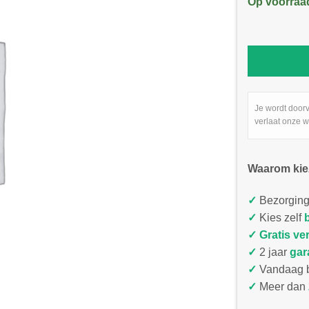
Op voorraa
Je wordt door
verlaat onze w
Waarom kie
✓
Bezorging
✓
Kies zelf
✓
Gratis ve
✓
2 jaar
gar
✓
Vandaag b
✓
Meer dan