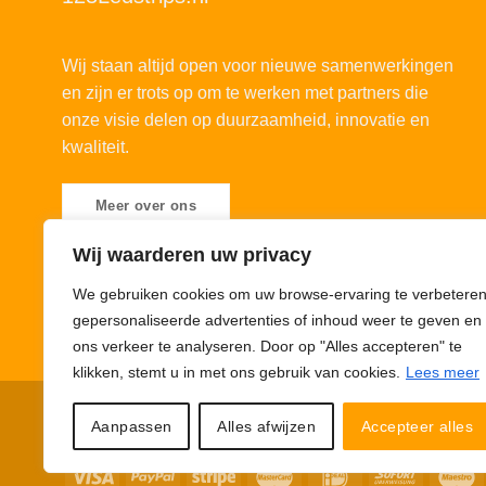
Wij staan altijd open voor nieuwe samenwerkingen
en zijn er trots op om te werken met partners die
onze visie delen op duurzaamheid, innovatie en
kwaliteit.
Meer over ons
Wij waarderen uw privacy
We gebruiken cookies om uw browse-ervaring te verbeteren
gepersonaliseerde advertenties of inhoud weer te geven en
ons verkeer te analyseren. Door op "Alles accepteren" te
klikken, stemt u in met ons gebruik van cookies.
Lees meer
Privacybeleid
Cookiebeleid
Disclaimer
© 123Ledstrips.nl
Aanpassen
Alles afwijzen
Accepteer alles