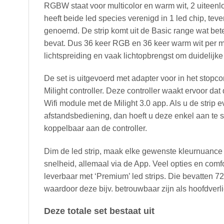
RGBW staat voor multicolor en warm wit, 2 uiteenl
heeft beide led species verenigd in 1 led chip, te
genoemd. De strip komt uit de Basic range wat bete
bevat. Dus 36 keer RGB en 36 keer warm wit per met
lichtspreiding en vaak lichtopbrengst om duidelijke
De set is uitgevoerd met adapter voor in het stopco
Milight controller. Deze controller waakt ervoor dat
Wifi module met de Milight 3.0 app. Als u de strip
afstandsbediening, dan hoeft u deze enkel aan te s
koppelbaar aan de controller.
Dim de led strip, maak elke gewenste kleurnuance
snelheid, allemaal via de App. Veel opties en comf
leverbaar met ‘Premium’ led strips. Die bevatten 72
waardoor deze bijv. betrouwbaar zijn als hoofdverli
Deze totale set bestaat uit