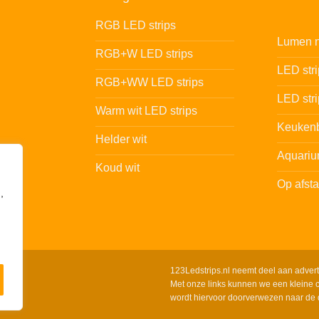
RGB LED strips
Lumen n
RGB+W LED strips
LED str
RGB+WW LED strips
LED stri
Warm wit LED strips
Keukenb
Helder wit
Aquariu
Koud wit
Op afst
,
123Ledstrips.nl neemt deel aan adver
Met onze links kunnen we een kleine c
wordt hiervoor doorverwezen naar de