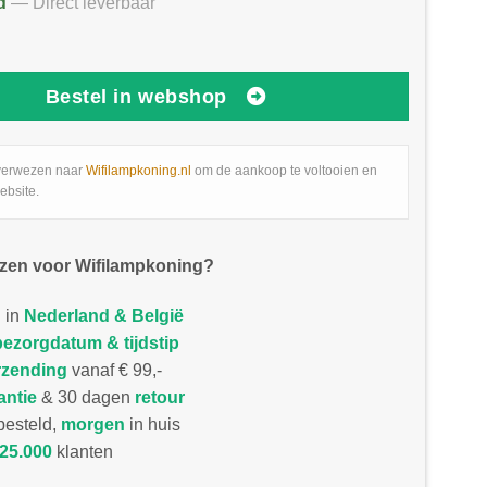
d
— Direct leverbaar
Bestel in webshop
verwezen naar
Wifilampkoning.nl
om de aankoop te voltooien en
ebsite.
zen voor Wifilampkoning?
 in
Nederland & België
bezorgdatum & tijdstip
rzending
vanaf € 99,-
antie
& 30 dagen
retour
esteld,
morgen
in huis
25.000
klanten