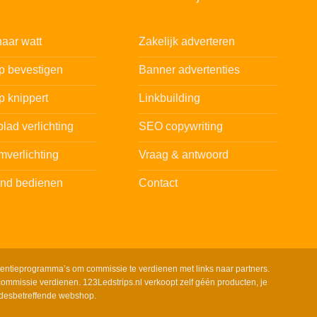
aar watt
Zakelijk adverteren
ip bevestigen
Banner advertenties
p knippert
Linkbuilding
lad verlichting
SEO copywriting
mverlichting
Vraag & antwoord
and bedienen
Contact
tentieprogramma’s om commissie te verdienen met links naar partners.
ommissie verdienen. 123Ledstrips.nl verkoopt zelf géén producten, je
 desbetreffende webshop.