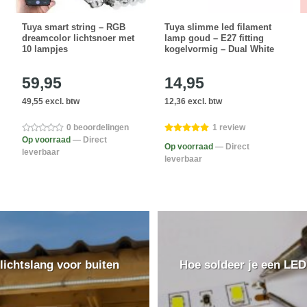
Tuya smart string – RGB
Tuya slimme led filament
dreamcolor lichtsnoer met
lamp goud – E27 fitting
10 lampjes
kogelvormig – Dual White
59,95
14,95
49,55 excl. btw
12,36 excl. btw
0 beoordelingen
1 review
Op voorraad
— Direct
Op voorraad
— Direct
leverbaar
leverbaar
lichtslang voor buiten
Hoe soldeer je een LED