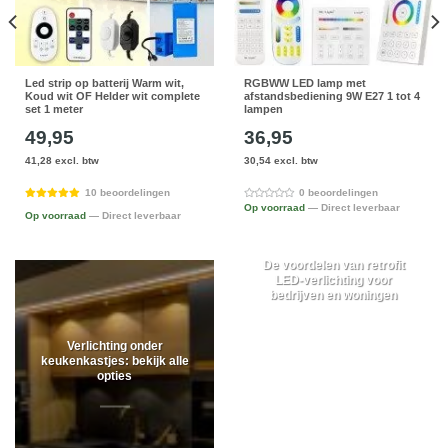
Led strip op batterij Warm wit,
RGBWW LED lamp met
Koud wit OF Helder wit complete
afstandsbediening 9W E27 1 tot 4
set 1 meter
lampen
49,95
36,95
41,28 excl. btw
30,54 excl. btw
10 beoordelingen
0 beoordelingen
Op voorraad
— Direct leverbaar
Op voorraad
— Direct leverbaar
De voordelen van retrofit
LED-verlichting voor
bedrijven en woningen
Verlichting onder
keukenkastjes: bekijk alle
opties