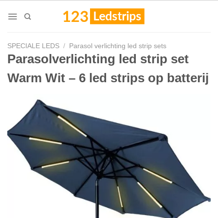
Skip
to
content
SPECIALE LEDS
/
Parasol verlichting led strip sets
Parasolverlichting led strip set
Warm Wit – 6 led strips op batterij