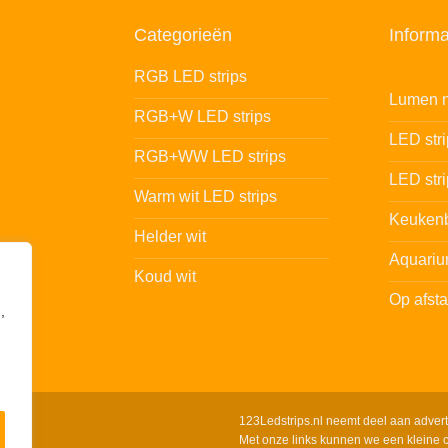
Categorieën
Informa
RGB LED strips
Lumen n
RGB+W LED strips
LED str
RGB+WW LED strips
LED stri
Warm wit LED strips
Keukenb
Helder wit
Aquariu
Koud wit
Op afst
,
123Ledstrips.nl neemt deel aan adver
Met onze links kunnen we een kleine c