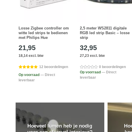
arm
Losse Zigbee controller om
2,5 meter WS2811 digitale
 wit
witte led strips te bedienen
RGB led strip Basic – losse
met Philips Hue
strip
21,95
32,95
18,14 excl. btw
27,23 excl. btw
ngen
12 beoordelingen
0 beoordelingen
Op voorraad
— Direct
Op voorraad
— Direct
leverbaar
leverbaar
Hoeveel lumen heb je nodig
Hoe
voor een sfeervol interieur?
ko