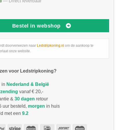
d
— Direct leverbaar
Bestel in webshop
rdt doorverwezen naar
Ledstripkoning.nl
om de aankoop te
erlaat onze website.
zen voor Ledstripkoning?
 in
Nederland & België
rzending
vanaf € 20,-
antie &
30 dagen
retour
 uur besteld,
morgen
in huis
d met een
9.2