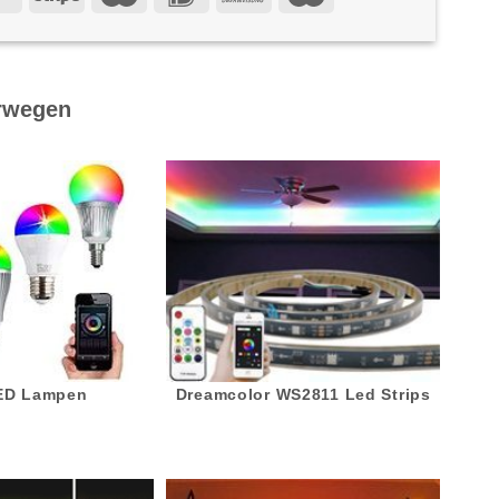
rwegen
LED Lampen
Dreamcolor WS2811 Led Strips