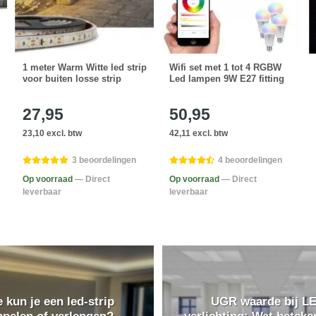
1 meter Warm Witte led strip
Wifi set met 1 tot 4 RGBW
voor buiten losse strip
Led lampen 9W E27 fitting
27,95
50,95
23,10 excl. btw
42,11 excl. btw
3 beoordelingen
4 beoordelingen
Op voorraad
— Direct
Op voorraad
— Direct
leverbaar
leverbaar
 kun je een led-strip
UGR waarde bij L
ppelen of verlengen?
verlichting: Wat beteke