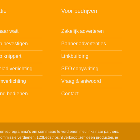
tie
Voor bedrijven
aar watt
Zakelijk adverteren
ip bevestigen
Banner advertenties
p knippert
Linkbuilding
lad verlichting
SEO copywriting
mverlichting
Vraag & antwoord
and bedienen
Contact
tentieprogramma’s om commissie te verdienen met links naar partners.
ommissie verdienen. 123Ledstrips.nl verkoopt zelf géén producten, je