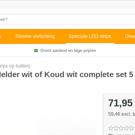
s
Slimme verlichting
Speciale LED strips
Dive
Groot aanbod en lage prijzen
rips op batterij
Helder wit of Koud wit complete set 5
71,95
59,46 excl. 