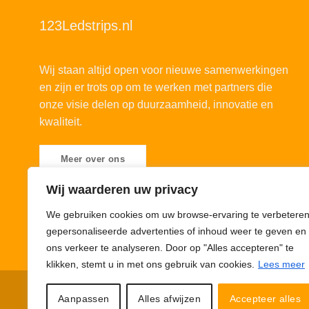
123Ledstrips.nl
Wij staan altijd open voor nieuwe samenwerkingen
en zijn er trots op om te werken met partners die
onze visie delen op duurzaamheid, innovatie en
kwaliteit.
Meer over ons
Wij waarderen uw privacy
We gebruiken cookies om uw browse-ervaring te verbeteren
gepersonaliseerde advertenties of inhoud weer te geven en
ons verkeer te analyseren. Door op "Alles accepteren" te
klikken, stemt u in met ons gebruik van cookies.
Lees meer
Privacybeleid
Cookiebeleid
Disclaimer
© 123Ledstrips.nl
Aanpassen
Alles afwijzen
Accepteer alles