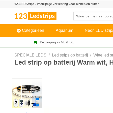
Skip
123LEDStrips - Veelzijdige verlichting voor binnen en buiten
to
Zoeken
content
naar:
Categorieën
Aquarium
Neon LED strip
Bezorging in NL & BE
SPECIALE LEDS
/
Led strips op batterij
/
Witte led st
Led strip op batterij Warm wit, 