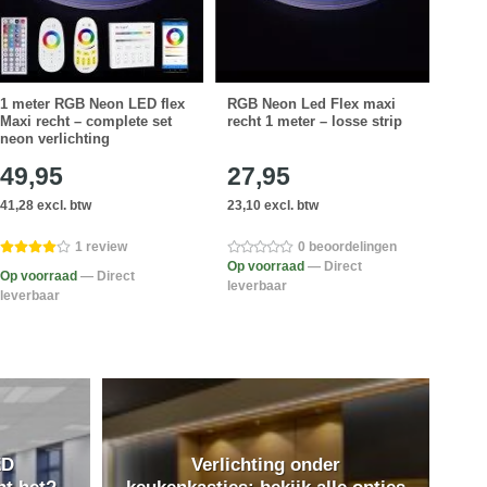
1 meter RGB Neon LED flex
RGB Neon Led Flex maxi
WIFI
Maxi recht – complete set
recht 1 meter – losse strip
E27 f
neon verlichting
49,95
27,95
16
41,28 excl. btw
23,10 excl. btw
14,01
1 review
0 beoordelingen
Op voorraad
— Direct
Op voorraad
— Direct
Op v
leverbaar
leverbaar
lever
ED
Verlichting onder
nt het?
keukenkastjes: bekijk alle opties