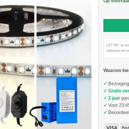
Op voorraa
LET OP: Je wo
voltooien en v
Waarom kie
✓
Bezorging
✓
Gratis ve
✓ 2 jaar
gar
✓
Voor 23:45
✓
Beoordeel