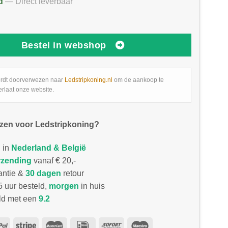
d
— Direct leverbaar
Bestel in webshop
rdt doorverwezen naar
Ledstripkoning.nl
om de aankoop te
erlaat onze website.
zen voor Ledstripkoning?
 in
Nederland & België
rzending
vanaf € 20,-
antie &
30 dagen
retour
 uur besteld,
morgen
in huis
d met een
9.2