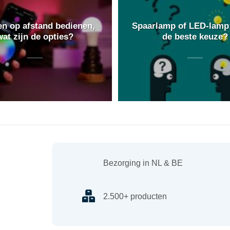
n op afstand bedienen,
Spaarlamp of LED-lamp:
wat zijn de opties?
de beste keuze?
Bezorging in NL & BE
2.500+ producten