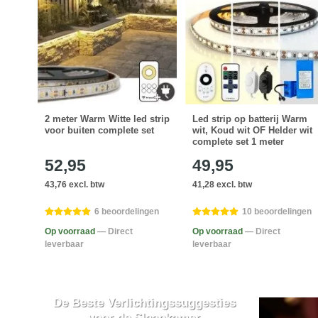
voor
2 meter Warm Witte led strip
Led strip op batterij Warm
voor buiten complete set
wit, Koud wit OF Helder wit
complete set 1 meter
52,95
49,95
43,76 excl. btw
41,28 excl. btw
6 beoordelingen
10 beoordelingen
Op voorraad
— Direct
Op voorraad
— Direct
leverbaar
leverbaar
De Beste Verlichtingssuggesties
voor de Slaapkamer