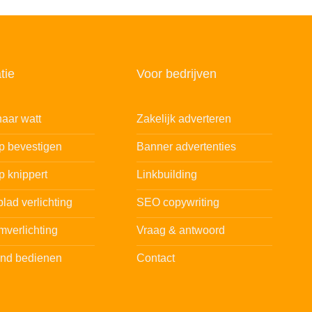
tie
Voor bedrijven
aar watt
Zakelijk adverteren
ip bevestigen
Banner advertenties
p knippert
Linkbuilding
lad verlichting
SEO copywriting
mverlichting
Vraag & antwoord
and bedienen
Contact