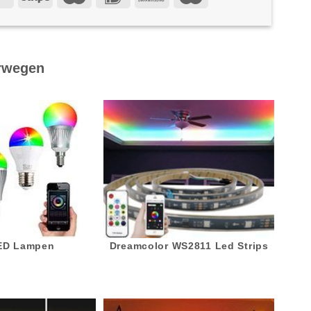
rwegen
LED Lampen
Dreamcolor WS2811 Led Strips