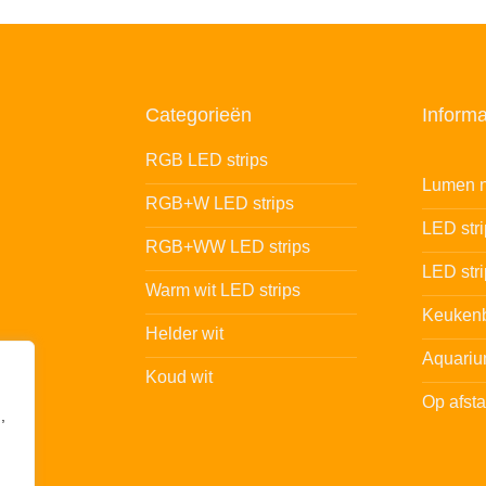
Categorieën
Informa
RGB LED strips
Lumen n
RGB+W LED strips
LED str
RGB+WW LED strips
LED stri
Warm wit LED strips
Keukenb
Helder wit
Aquariu
Koud wit
Op afst
,