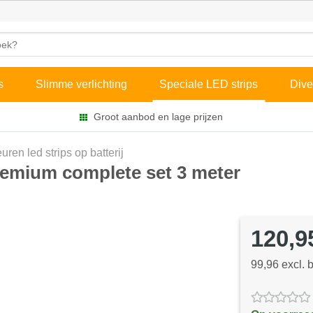
s
Slimme verlichting
Speciale LED strips
Dive
Groot aanbod en lage prijzen
uren led strips op batterij
remium complete set 3 meter
120,9
99,96 excl. 