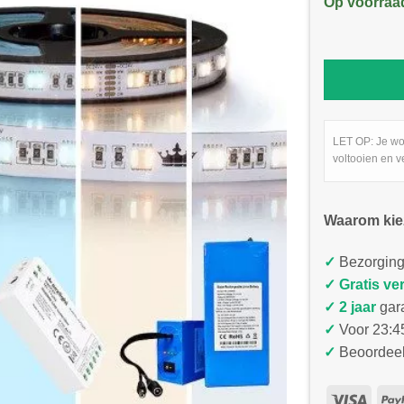
Op voorraa
LET OP: Je wo
voltooien en v
Waarom kie
✓
Bezorging
✓
Gratis ve
✓ 2 jaar
gar
✓
Voor 23:45
✓
Beoordeel