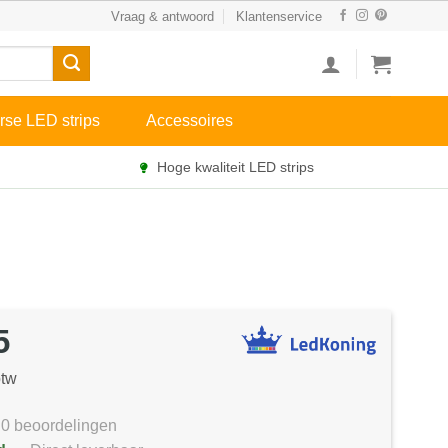
Vraag & antwoord
Klantenservice
rse LED strips
Accessoires
Hoge kwaliteit LED strips
5
btw
0 beoordelingen