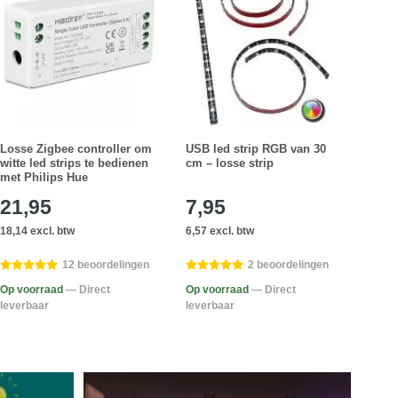
Losse Zigbee controller om
USB led strip RGB van 30
1 me
witte led strips te bedienen
cm – losse strip
voor
met Philips Hue
21,95
7,95
65
18,14 excl. btw
6,57 excl. btw
54,50
12 beoordelingen
2 beoordelingen
Op voorraad
— Direct
Op voorraad
— Direct
Op v
leverbaar
leverbaar
lever