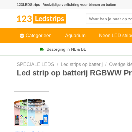
Skip
123LEDStrips - Veelzijdige verlichting voor binnen en buiten
to
Zoeken
content
naar:
Categorieën
Aquarium
Neon LED strip
Bezorging in NL & BE
SPECIALE LEDS
/
Led strips op batterij
/
Overige kle
Led strip op batterij RGBWW P