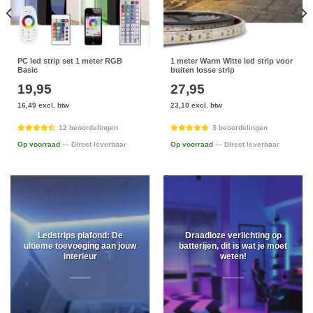
PC led strip set 1 meter RGB
1 meter Warm Witte led strip voor
Basic
buiten losse strip
19,95
27,95
16,49 excl. btw
23,10 excl. btw
12 beoordelingen
3 beoordelingen
Op voorraad
— Direct leverbaar
Op voorraad
— Direct leverbaar
Ledstrips plafond: De
Draadloze verlichting op
ultieme toevoeging aan jouw
batterijen, dit is wat je moet
interieur
weten!