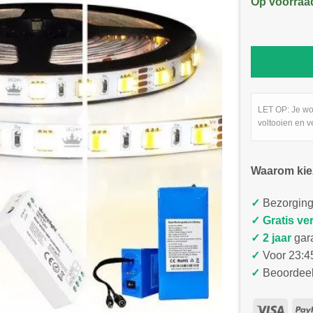
Op voorraa
LET OP: Je wo
voltooien en v
Waarom kie
✓
Bezorging
✓
Gratis ve
✓ 2 jaar
gar
✓
Voor 23:45
✓
Beoordeel