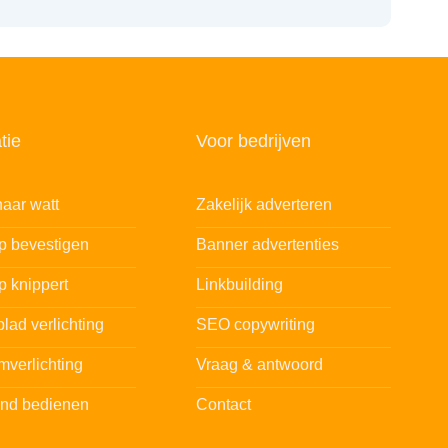
tie
Voor bedrijven
aar watt
Zakelijk adverteren
ip bevestigen
Banner advertenties
p knippert
Linkbuilding
lad verlichting
SEO copywriting
mverlichting
Vraag & antwoord
and bedienen
Contact