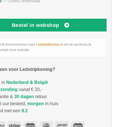
d
— Direct leverbaar
Bestel in webshop
rdt doorverwezen naar
Ledstripkoning.nl
om de aankoop te
erlaat onze website.
zen voor Ledstripkoning?
 in
Nederland & België
rzending
vanaf € 20,-
antie &
30 dagen
retour
 uur besteld,
morgen
in huis
d met een
9.2