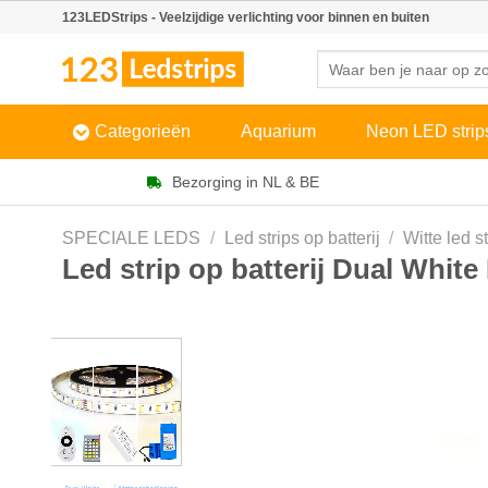
Skip
123LEDStrips - Veelzijdige verlichting voor binnen en buiten
to
Zoeken
content
naar:
Categorieën
Aquarium
Neon LED strip
Bezorging in NL & BE
SPECIALE LEDS
/
Led strips op batterij
/
Witte led st
Led strip op batterij Dual Whit