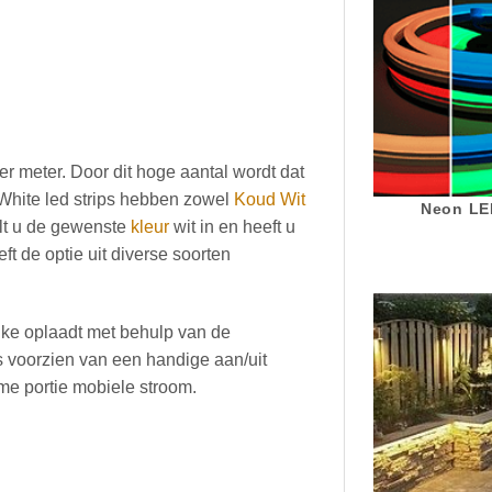
per meter. Door dit hoge aantal wordt dat
l White led strips hebben zowel
Koud Wit
Neon LED
elt u de gewenste
kleur
wit in en heeft u
t de optie uit diverse soorten
.
elke oplaadt met behulp van de
 is voorzien van een handige aan/uit
me portie mobiele stroom.