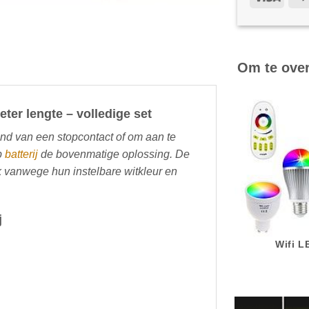
Om te ove
eter lengte – volledige set
and van een stopcontact of om aan te
op
batterij
de bovenmatige oplossing. De
k vanwege hun instelbare witkleur en
j
Wifi 