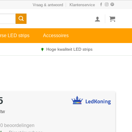
Vraag & antwoord
Klantenservice
rse LED strips
Accessoires
Hoge kwaliteit LED strips
5
btw
0 beoordelingen