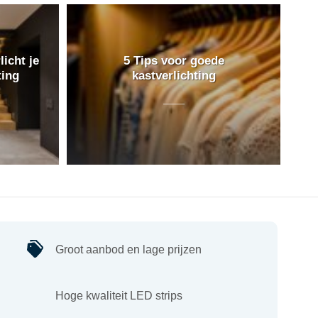
licht je
5 Tips voor goede
ting
kastverlichting
Groot aanbod en lage prijzen
Hoge kwaliteit LED strips