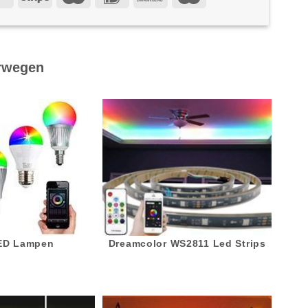
rwegen
LED Lampen
Dreamcolor WS2811 Led Strips