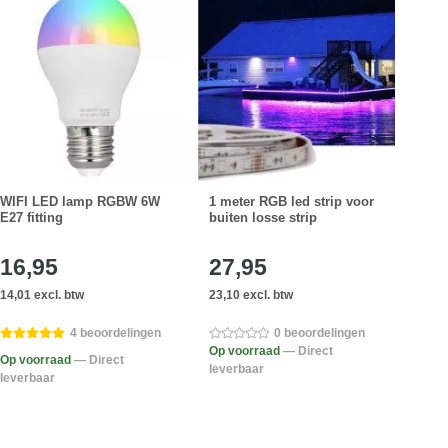
WIFI LED lamp RGBW 6W
1 meter RGB led strip voor
1 met
E27 fitting
buiten losse strip
led s
contr
16,95
27,95
43
14,01 excl. btw
23,10 excl. btw
36,32
4 beoordelingen
0 beoordelingen
Op voorraad
— Direct
Op voorraad
— Direct
Op v
leverbaar
leverbaar
lever