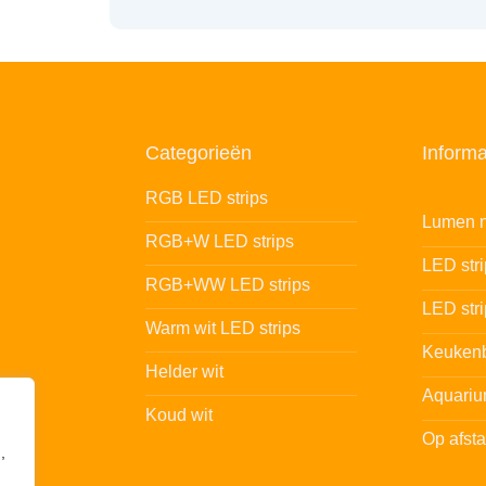
Categorieën
Informa
RGB LED strips
Lumen n
RGB+W LED strips
LED str
RGB+WW LED strips
LED stri
Warm wit LED strips
Keukenb
Helder wit
Aquariu
Koud wit
Op afst
,