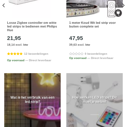
Losse Zigbee controller om witte
1 meter Koud Wit led strip voor
led strips te bedienen met Philips
buiten complete set
Hue
21,95
47,95
18,14 excl. btw
39,63 excl. btw
12 beoordelingen
0 beoordelingen
Op voorraad
— Direct leverbaar
Op voorraad
— Direct leverbaar
Wat is het verbruik van een
Hoe werken LED strips? Dit
led-strip?
moet je weten!