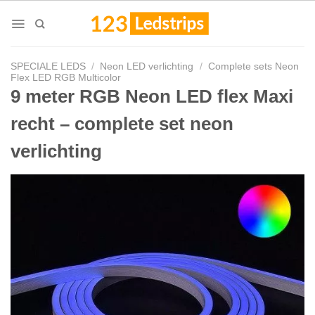
Skip
to
content
SPECIALE LEDS
/
Neon LED verlichting
/
Complete sets Neon
Flex LED RGB Multicolor
9 meter RGB Neon LED flex Maxi
recht – complete set neon
verlichting