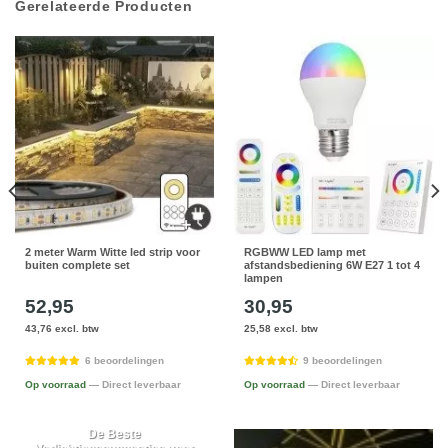
Gerelateerde Producten
2 meter Warm Witte led strip voor
RGBWW LED lamp met
buiten complete set
afstandsbediening 6W E27 1 tot 4
lampen
52,95
30,95
43,76 excl. btw
25,58 excl. btw
6 beoordelingen
9 beoordelingen
Op voorraad
— Direct leverbaar
Op voorraad
— Direct leverbaar
De Beste