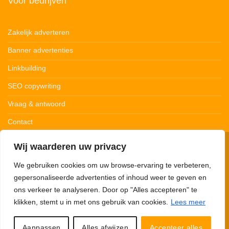
Voor bedrijven
Zakelijk adverteren
Banner advertenties
Linkbuilding
SEO copywriting
Vraag & antwoord
Contact
Wij waarderen uw privacy
© 123Ledstrips.nl
Privacybeleid
Cookiebeleid
Disclaimer
We gebruiken cookies om uw browse-ervaring te verbeteren,
gepersonaliseerde advertenties of inhoud weer te geven en
ons verkeer te analyseren. Door op "Alles accepteren" te
klikken, stemt u in met ons gebruik van cookies.
Lees meer
123Ledstrips.nl neemt deel aan advertentieprogramma’s om commissie te
verdienen met links naar partners. Met onze links kunnen we een kleine
commissie verdienen. 123Ledstrips.nl verkoopt zelf géén producten, je wordt
Aanpassen
Alles afwijzen
Accepteer alles