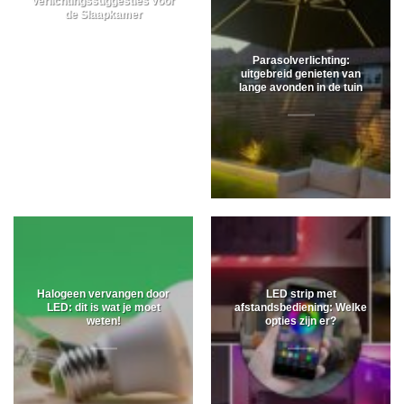
Verlichtingssuggesties voor
de Slaapkamer
Parasolverlichting:
uitgebreid genieten van
lange avonden in de tuin
Halogeen vervangen door
LED strip met
LED: dit is wat je moet
afstandsbediening: Welke
weten!
opties zijn er?