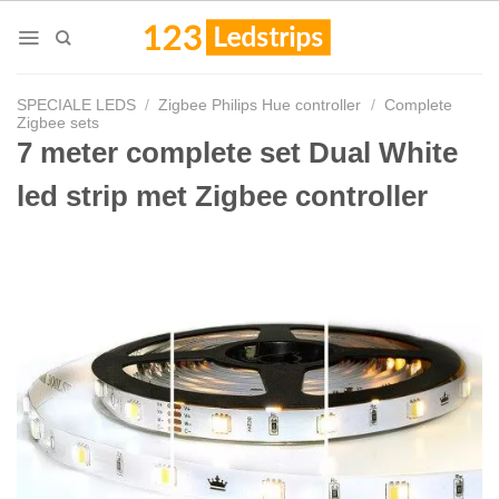
Skip
to
content
SPECIALE LEDS
/
Zigbee Philips Hue controller
/
Complete
Zigbee sets
7 meter complete set Dual White
led strip met Zigbee controller