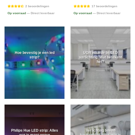
2 beoordelingen
17 beoordelingen
Op voorraad
— Direct leverbaar
Op voorraad
— Direct leverbaar
Hoe bevestig je een led
UGR waarde bij LED
strip?
verlichting: Wat betekent
het?
Philips Hue LED strip: Alles
Verlichting boven
wat je moet weten
keukenblad, alles wat je