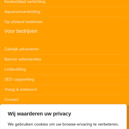
Keukenblad verlichting
Aquariumverlichting
Op afstand bedienen
Voor bedrijven
Zakelijk adverteren
Banner advertenties
Linkbuilding
SEO copywriting
Vraag & antwoord
Contact
Wij waarderen uw privacy
© 123Ledstrips.nl
Privacybeleid
Cookiebeleid
Disclaimer
We gebruiken cookies om uw browse-ervaring te verbeteren,