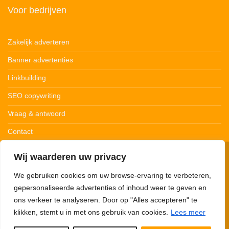
Voor bedrijven
Zakelijk adverteren
Banner advertenties
Linkbuilding
SEO copywriting
Vraag & antwoord
Contact
Wij waarderen uw privacy
© 123Ledstrips.nl
Privacybeleid
Cookiebeleid
Disclaimer
We gebruiken cookies om uw browse-ervaring te verbeteren,
gepersonaliseerde advertenties of inhoud weer te geven en
ons verkeer te analyseren. Door op "Alles accepteren" te
klikken, stemt u in met ons gebruik van cookies.
Lees meer
123Ledstrips.nl neemt deel aan advertentieprogramma’s om commissie te
verdienen met links naar partners. Met onze links kunnen we een kleine