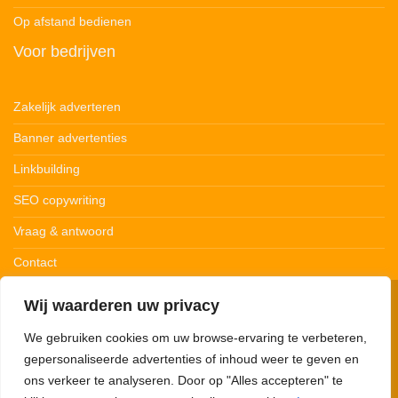
Op afstand bedienen
Voor bedrijven
Zakelijk adverteren
Banner advertenties
Linkbuilding
SEO copywriting
Vraag & antwoord
Contact
Wij waarderen uw privacy
© 123Ledstrips.nl
Privacybeleid
Cookiebeleid
Disclaimer
We gebruiken cookies om uw browse-ervaring te verbeteren,
gepersonaliseerde advertenties of inhoud weer te geven en
ons verkeer te analyseren. Door op "Alles accepteren" te