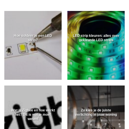
Hoe soldeer je een LED
LED strip kleuren: alles over
strip?
gekleurde LED strips
Wat is Zigbee en hoe werkt
Zo kies je de juiste
het? Dit is wat je moet
verlichting in jouw woning
weten!