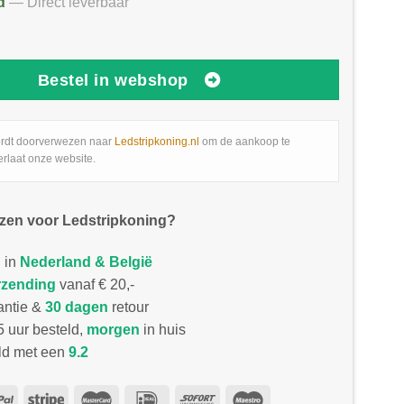
d
— Direct leverbaar
Bestel in webshop
rdt doorverwezen naar
Ledstripkoning.nl
om de aankoop te
erlaat onze website.
zen voor Ledstripkoning?
 in
Nederland & België
rzending
vanaf € 20,-
antie &
30 dagen
retour
 uur besteld,
morgen
in huis
d met een
9.2