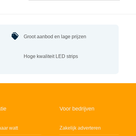
Groot aanbod en lage prijzen
Hoge kwaliteit LED strips
tie
Voor bedrijven
aar watt
Zakelijk adverteren