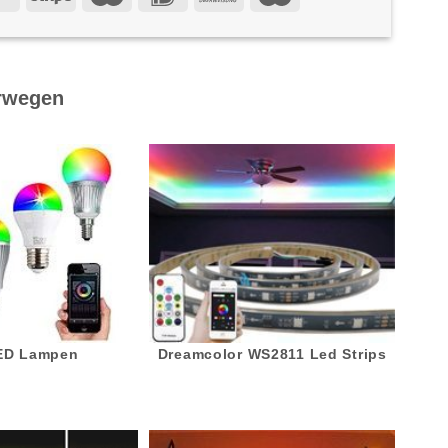
rwegen
LED Lampen
Dreamcolor WS2811 Led Strips