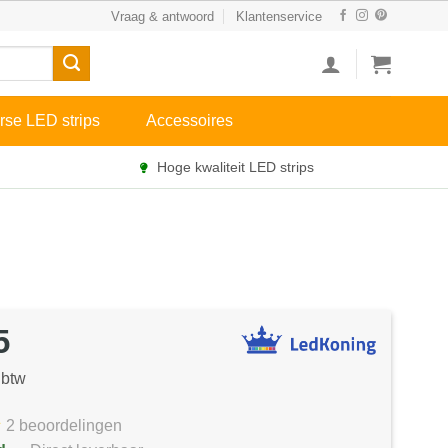
Vraag & antwoord
Klantenservice
rse LED strips
Accessoires
Hoge kwaliteit LED strips
5
 btw
2 beoordelingen