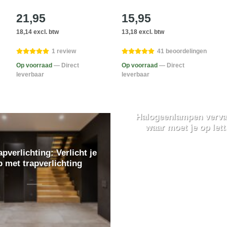
21,95
15,95
18,14 excl. btw
13,18 excl. btw
1 review
41 beoordelingen
Op voorraad
— Direct
Op voorraad
— Direct
leverbaar
leverbaar
Halogeenlampen verva
waar moet je op let
pverlichting: Verlicht je
p met trapverlichting