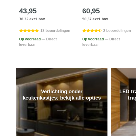
43,95
60,95
36,32 excl. btw
50,37 excl. btw
gen
13 beoordelingen
2 beoordelingen
Op voorraad
— Direct
Op voorraad
— Direct
leverbaar
leverbaar
Verlichting onder
LED tra
keukenkastjes: bekijk alle opties
tra