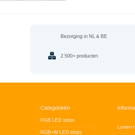
Bezorging in NL & BE
2.500+ producten
Categorieën
Informa
RGB LED strips
Lumen n
RGB+W LED strips