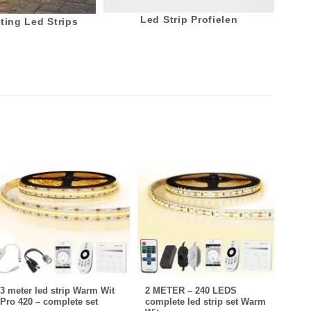
Led Strip Profielen
ting Led Strips
3 meter led strip Warm Wit
2 METER – 240 LEDS
3 me
Pro 420 – complete set
complete led strip set Warm
– 360