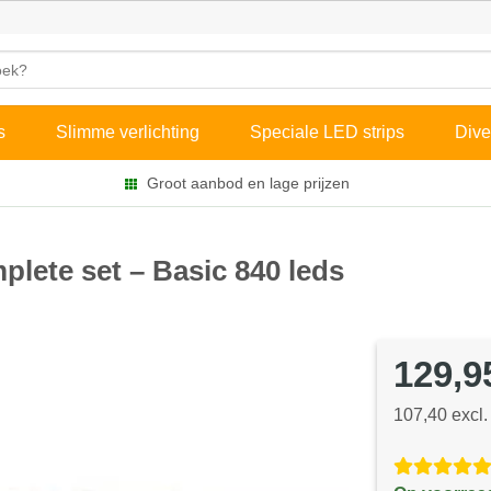
s
Slimme verlichting
Speciale LED strips
Dive
Groot aanbod en lage prijzen
plete set – Basic 840 leds
129,9
107,40 excl.