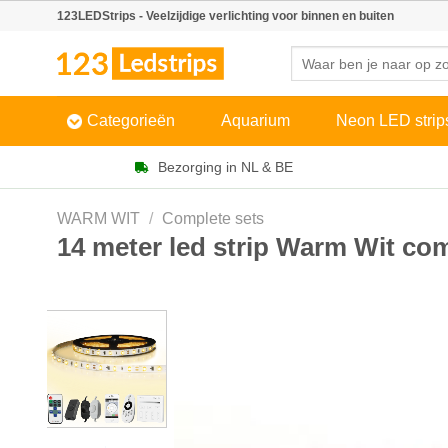
Skip
123LEDStrips - Veelzijdige verlichting voor binnen en buiten
to
Zoeken
content
naar:
Categorieën
Aquarium
Neon LED strip
Bezorging in NL & BE
WARM WIT
/
Complete sets
14 meter led strip Warm Wit com