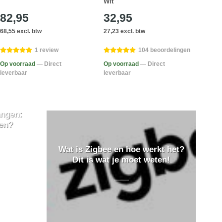
Wit
82,95
32,95
30
68,55 excl. btw
27,23 excl. btw
25,58
1 review
104 beoordelingen
Op voorraad
— Direct
Op voorraad
— Direct
Op v
leverbaar
leverbaar
lever
ngen:
ten?
Wat is Zigbee en hoe werkt het?
Dit is wat je moet weten!