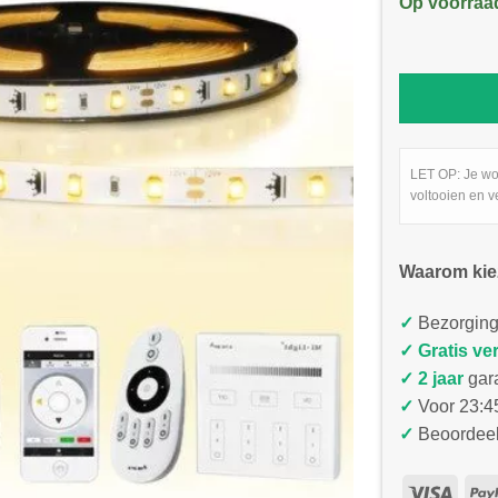
Op voorraa
LET OP: Je wo
voltooien en v
Waarom kie
✓
Bezorging
✓
Gratis ve
✓ 2 jaar
gar
✓
Voor 23:45
✓
Beoordeel