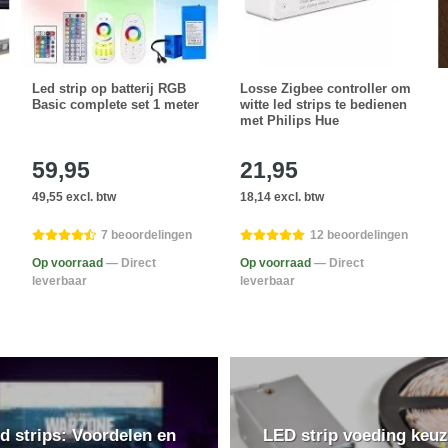
Led strip op batterij RGB
Losse Zigbee controller om
Basic complete set 1 meter
witte led strips te bedienen
met Philips Hue
59,95
21,95
49,55 excl. btw
18,14 excl. btw
7 beoordelingen
12 beoordelingen
Op voorraad
— Direct
Op voorraad
— Direct
leverbaar
leverbaar
d strips: Voordelen en
LED strip voeding keuz