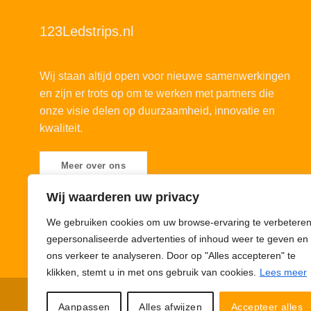
123Ledstrips.nl
Wij staan altijd open voor nieuwe samenwerkingen
en zijn er trots op om te werken met partners die
onze visie delen op duurzaamheid, innovatie en
kwaliteit.
Meer over ons
Wij waarderen uw privacy
We gebruiken cookies om uw browse-ervaring te verbeteren
gepersonaliseerde advertenties of inhoud weer te geven en
ons verkeer te analyseren. Door op "Alles accepteren" te
klikken, stemt u in met ons gebruik van cookies.
Lees meer
Privacybeleid
Cookiebeleid
Disclaimer
© 123Ledstrips.nl
Aanpassen
Alles afwijzen
Accepteer alles