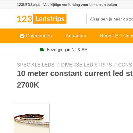
Skip
123LEDStrips - Veelzijdige verlichting voor binnen en buiten
to
Zoeken
content
naar:
Categorieën
Aquarium
Neon LED strip
Bezorging in NL & BE
SPECIALE LEDS
/
DIVERSE LED STRIPS
/
CONS
10 meter constant current led s
2700K