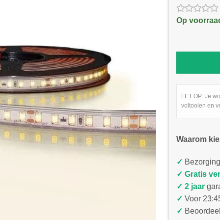
Op voorraa
LET OP: Je wo
voltooien en v
Waarom kie
✓
Bezorging
✓
Gratis ve
✓ 2 jaar
gar
✓
Voor 23:45
✓
Beoordeel