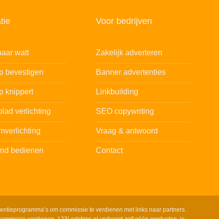
tie
Voor bedrijven
aar watt
Zakelijk adverteren
ip bevestigen
Banner advertenties
p knippert
Linkbuilding
lad verlichting
SEO copywriting
mverlichting
Vraag & antwoord
and bedienen
Contact
tentieprogramma’s om commissie te verdienen met links naar partners.