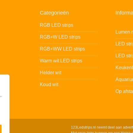
Categorieën
Informa
RGB LED strips
Lumen n
RGB+W LED strips
LED str
RGB+WW LED strips
LED stri
Warm wit LED strips
Keukenb
Helder wit
Aquariu
Koud wit
Op afst
,
123Ledstrips.nl neemt deel aan adver