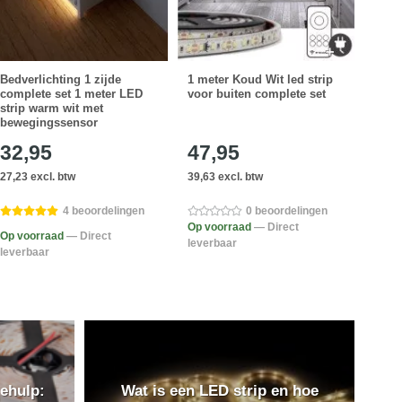
Bedverlichting 1 zijde
1 meter Koud Wit led strip
Wifi
complete set 1 meter LED
voor buiten complete set
Led 
strip warm wit met
bewegingssensor
32,95
47,95
44
27,23 excl. btw
39,63 excl. btw
37,15
4 beoordelingen
0 beoordelingen
Op voorraad
— Direct
Op voorraad
— Direct
Op v
leverbaar
leverbaar
lever
ehulp:
Wat is een LED strip en hoe