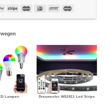
rwegen
LED Lampen
Dreamcolor WS2811 Led Strips