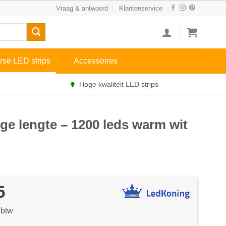
Vraag & antwoord
Klantenservice
rse LED strips
Accessoires
Hoge kwaliteit LED strips
nge lengte – 1200 leds warm wit
5
 btw