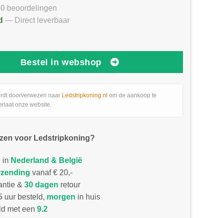
0 beoordelingen
d
— Direct leverbaar
Bestel in webshop
rdt doorverwezen naar
Ledstripkoning.nl
om de aankoop te
erlaat onze website.
zen voor Ledstripkoning?
 in
Nederland & België
rzending
vanaf € 20,-
antie &
30 dagen
retour
 uur besteld,
morgen
in huis
d met een
9.2