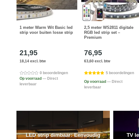
strip
1 meter Warm Wit Basic led
2,5 meter WS2811 digitale
strip voor buiten losse strip
RGB led strip set –
Premium
21,95
76,95
18,14 excl. btw
63,60 excl. btw
en
0 beoordelingen
5 beoordelingen
Op voorraad
— Direct
Op voorraad
— Direct
leverbaar
leverbaar
LED strip dimbaar: Eenvoudig
TV le