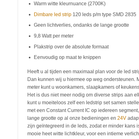
Warm witte kleurnuance (2700K)
Dimbare led strip
120 leds p/m type SMD 2835
Geen lichtverlies, ondanks de lange grootte
9,8 Watt per meter
Plakstrip over de absolute formaat
Eenvoudig op maat te knippen
Heeft u al tijden een maximaal plan voor de led str
Dan kunnen wij u hiermee op weg ondersteunen. Me
meter kunt u woonkamers, slaapkamers of keukens v
Het is dus niet meer nodig om diverse strips aan e
kunt u moeiteloos zelf een ledstrip set samen stelle
met een Constant Current IC op iedereen segment, 
lange grootte op al onze bedieningen en
24V
adapt
zijn geïntegreerd in de leds, zodat er minder kans 
mooie heet witte lichtkleur, voor een intieme verl