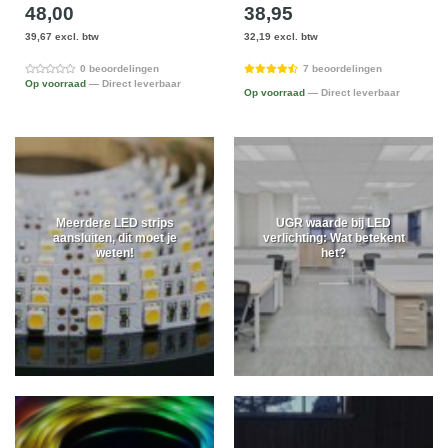
48,00
38,95
39,67 excl. btw
32,19 excl. btw
0 beoordelingen
7 beoordelingen
Op voorraad
— Direct leverbaar
Op voorraad
— Direct leverbaar
Meerdere LED strips
UGR waarde bij LED
aansluiten, dit moet je
verlichting: Wat betekent
weten!
het?