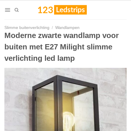
Skip
to
content
Slimme buitenverlichting
/
Wandlampen
Moderne zwarte wandlamp voor
buiten met E27 Milight slimme
verlichting led lamp