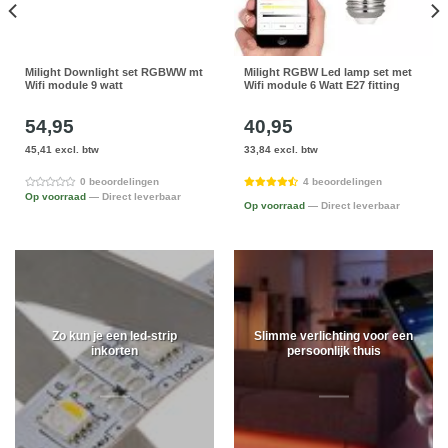
Milight Downlight set RGBWW mt
Milight RGBW Led lamp set met
Wifi module 9 watt
Wifi module 6 Watt E27 fitting
54,95
40,95
45,41 excl. btw
33,84 excl. btw
0 beoordelingen
4 beoordelingen
Op voorraad
— Direct leverbaar
Op voorraad
— Direct leverbaar
Zo kun je een led-strip
Slimme verlichting voor een
inkorten
persoonlijk thuis