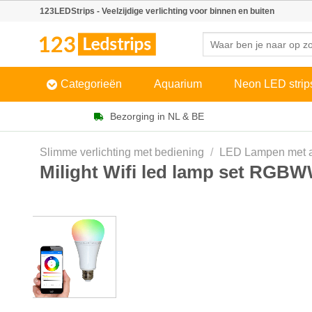
Skip
123LEDStrips - Veelzijdige verlichting voor binnen en buiten
to
Zoeken
content
naar:
Categorieën
Aquarium
Neon LED strip
Bezorging in NL & BE
Slimme verlichting met bediening
/
LED Lampen met a
Milight Wifi led lamp set RGBW