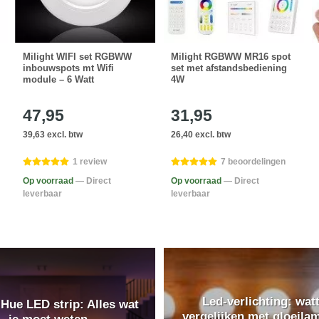
Milight WIFI set RGBWW
Milight RGBWW MR16 spot
inbouwspots mt Wifi
set met afstandsbediening
module – 6 Watt
4W
47,95
31,95
39,63 excl. btw
26,40 excl. btw
1 review
7 beoordelingen
Op voorraad
— Direct
Op voorraad
— Direct
leverbaar
leverbaar
Led-verlichting: wat
 Hue LED strip: Alles wat
vergelijken met gloeila
je moet weten