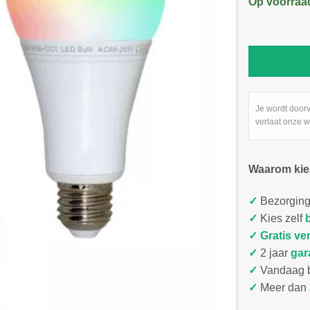
Op voorraa
Je wordt door
verlaat onze w
Waarom kie
✓
Bezorging
✓
Kies zelf
✓
Gratis ve
✓
2 jaar
gar
✓
Vandaag b
✓
Meer dan