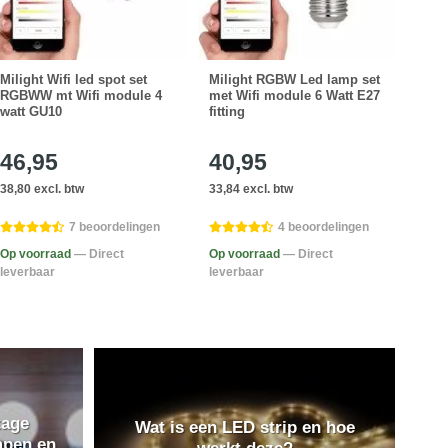
Milight Wifi led spot set
Milight RGBW Led lamp set
Mili
RGBWW mt Wifi module 4
met Wifi module 6 Watt E27
Schi
watt GU10
fitting
IP65
46,95
40,95
64
38,80 excl. btw
33,84 excl. btw
53,68
7 beoordelingen
4 beoordelingen
Op v
Op voorraad
— Direct
Op voorraad
— Direct
lever
leverbaar
leverbaar
tage
Wat is een LED strip en hoe
mpen en
werkt deze?