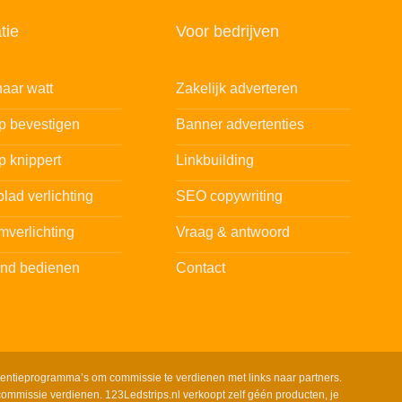
tie
Voor bedrijven
aar watt
Zakelijk adverteren
ip bevestigen
Banner advertenties
p knippert
Linkbuilding
lad verlichting
SEO copywriting
mverlichting
Vraag & antwoord
and bedienen
Contact
tentieprogramma’s om commissie te verdienen met links naar partners.
ommissie verdienen. 123Ledstrips.nl verkoopt zelf géén producten, je