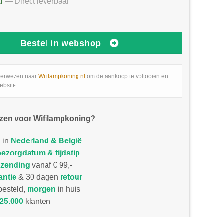
d
— Direct leverbaar
Bestel in webshop
verwezen naar
Wifilampkoning.nl
om de aankoop te voltooien en
ebsite.
zen voor Wifilampkoning?
 in
Nederland & België
bezorgdatum & tijdstip
rzending
vanaf € 99,-
antie
& 30 dagen
retour
esteld,
morgen
in huis
25.000
klanten