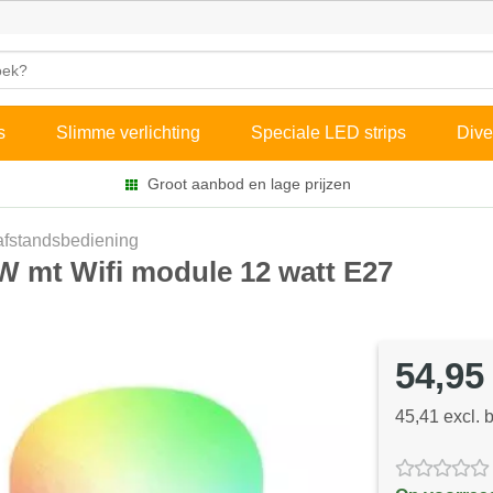
s
Slimme verlichting
Speciale LED strips
Dive
Groot aanbod en lage prijzen
fstandsbediening
W mt Wifi module 12 watt E27
54,95
45,41 excl. 