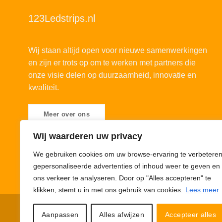
123Ledstrips.nl
Wij staan altijd open voor nieuwe samenwerkingen
en zijn er trots op om te werken met partners die
onze visie delen op duurzaamheid, innovatie en
kwaliteit.
Meer over ons
Wij waarderen uw privacy
We gebruiken cookies om uw browse-ervaring te verbeteren
gepersonaliseerde advertenties of inhoud weer te geven en
ons verkeer te analyseren. Door op "Alles accepteren" te
klikken, stemt u in met ons gebruik van cookies.
Lees meer
Privacybeleid
Cookiebeleid
Disclaimer
© 123Ledstrips.nl
Aanpassen
Alles afwijzen
Accepteer alles