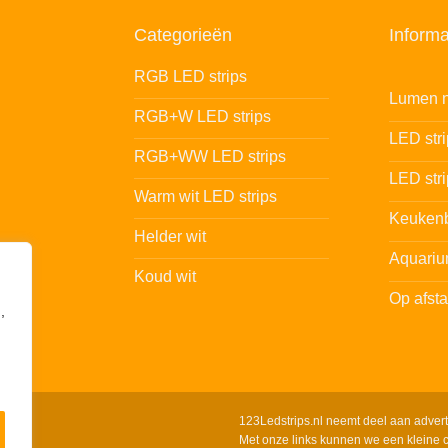
Categorieën
Informa
RGB LED strips
Lumen n
RGB+W LED strips
LED str
RGB+WW LED strips
LED stri
Warm wit LED strips
Keukenb
Helder wit
Aquariu
Koud wit
Op afst
,
123Ledstrips.nl neemt deel aan adver
Met onze links kunnen we een kleine c