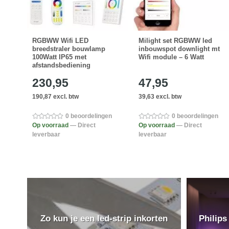
t
RGBWW Wifi LED
Milight set RGBWW led
5
breedstraler bouwlamp
inbouwspot downlight mt
100Watt IP65 met
Wifi module – 6 Watt
afstandsbediening
230,95
47,95
190,87 excl. btw
39,63 excl. btw
0 beoordelingen
0 beoordelingen
Op voorraad
— Direct
Op voorraad
— Direct
leverbaar
leverbaar
Zo kun je een led-strip inkorten
Philips