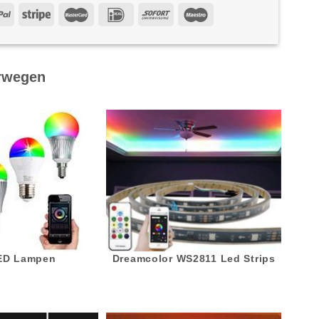
rwegen
LED Lampen
Dreamcolor WS2811 Led Strips