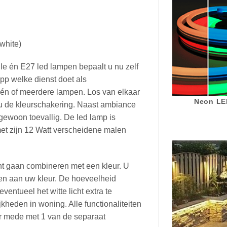
white)
le én E27 led lampen bepaalt u nu zelf
pp welke dienst doet als
 één of meerdere lampen. Los van elkaar
Neon LED
 u de kleurschakering. Naast ambiance
k gewoon toevallig. De led lamp is
met zijn 12 Watt verscheidene malen
nt gaan combineren met een kleur. U
en aan uw kleur. De hoeveelheid
ventueel het witte licht extra te
eden in woning. Alle functionaliteiten
aar mede met 1 van de separaat