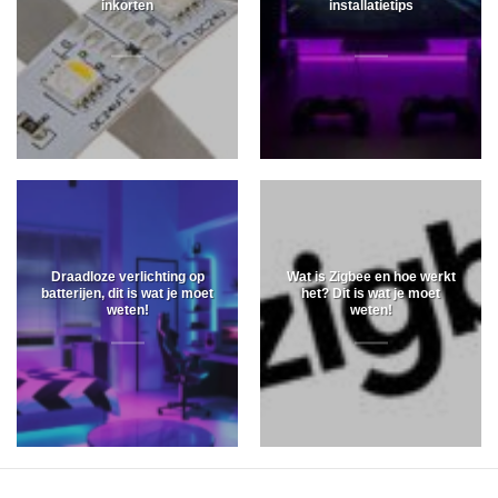
inkorten
installatietips
Draadloze verlichting op
Wat is Zigbee en hoe werkt
batterijen, dit is wat je moet
het? Dit is wat je moet
weten!
weten!