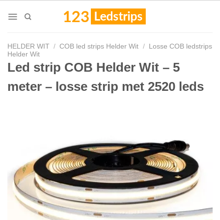
Skip
to
content
HELDER WIT
/
COB led strips Helder Wit
/
Losse COB ledstrips
Helder Wit
Led strip COB Helder Wit – 5
meter – losse strip met 2520 leds