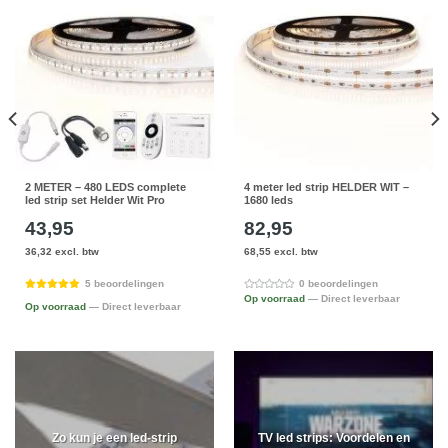
2 METER – 480 LEDS complete
4 meter led strip HELDER WIT –
led strip set Helder Wit Pro
1680 leds
43,95
82,95
36,32 excl. btw
68,55 excl. btw
5 beoordelingen
0 beoordelingen
Op voorraad
— Direct leverbaar
Op voorraad
— Direct leverbaar
Zo kun je een led-strip
TV led strips: Voordelen en