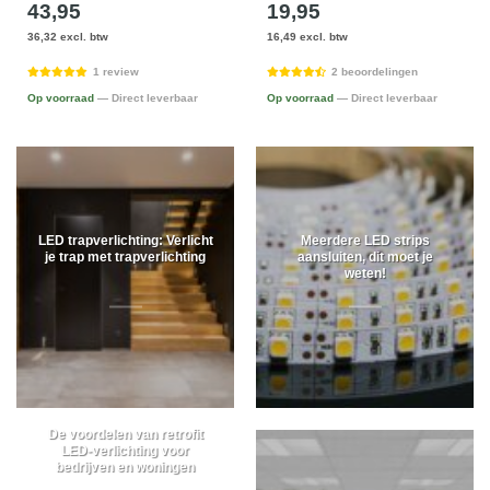
43,95
19,95
36,32 excl. btw
16,49 excl. btw
1 review
2 beoordelingen
Op voorraad
— Direct leverbaar
Op voorraad
— Direct leverbaar
LED trapverlichting: Verlicht
Meerdere LED strips
je trap met trapverlichting
aansluiten, dit moet je
weten!
De voordelen van retrofit
LED-verlichting voor
bedrijven en woningen