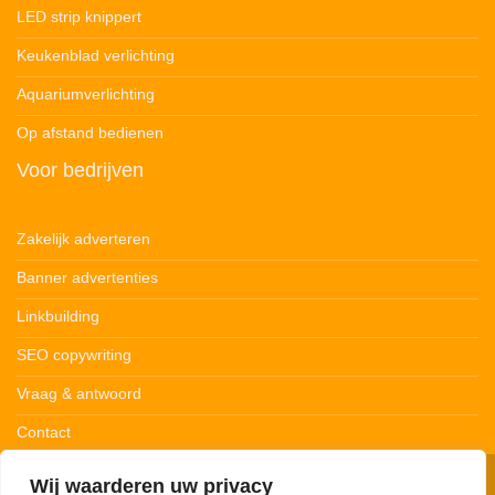
LED strip knippert
Keukenblad verlichting
Aquariumverlichting
Op afstand bedienen
Voor bedrijven
Zakelijk adverteren
Banner advertenties
Linkbuilding
SEO copywriting
Vraag & antwoord
Contact
Wij waarderen uw privacy
© 123Ledstrips.nl
Privacybeleid
Cookiebeleid
Disclaimer