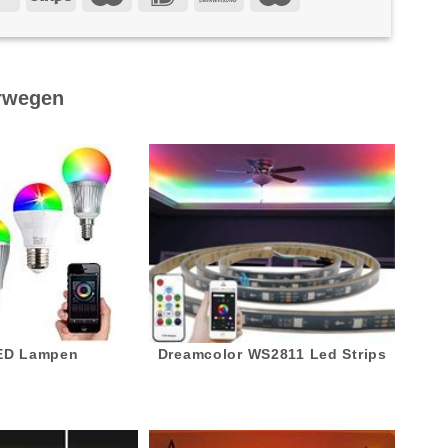
rwegen
LED Lampen
Dreamcolor WS2811 Led Strips