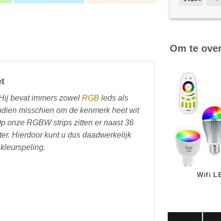
Om te ove
et
! Hij bevat immers zowel
RGB
leds als
endien misschien om de kenmerk heet wit
 Op onze RGBW strips zitten er naast 36
er. Hierdoor kunt u dus daadwerkelijk
 kleurspeling.
Wifi 