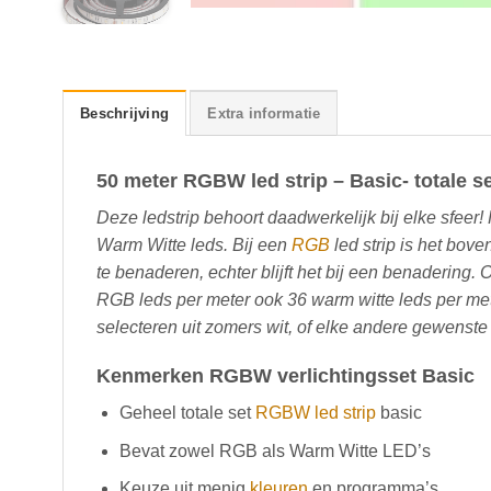
Beschrijving
Extra informatie
50 meter RGBW led strip – Basic- totale s
Deze ledstrip behoort daadwerkelijk bij elke sfeer
Warm Witte leds. Bij een
RGB
led strip is het bov
te benaderen, echter blijft het bij een benadering.
RGB leds per meter ook 36 warm witte leds per met
selecteren uit zomers wit, of elke andere gewenste
Kenmerken RGBW verlichtingsset Basic
Geheel totale set
RGBW led strip
basic
Bevat zowel RGB als Warm Witte LED’s
Keuze uit menig
kleuren
en programma’s