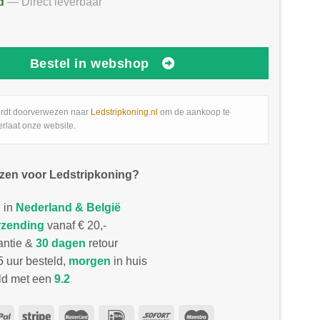
d
— Direct leverbaar
Bestel in webshop
rdt doorverwezen naar
Ledstripkoning.nl
om de aankoop te
erlaat onze website.
zen voor Ledstripkoning?
 in
Nederland & België
rzending
vanaf € 20,-
antie &
30 dagen
retour
 uur besteld,
morgen
in huis
d met een
9.2