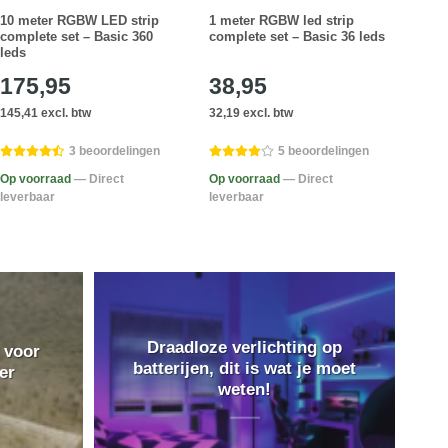
10 meter RGBW LED strip
1 meter RGBW led strip
3 me
complete set – Basic 360
complete set – Basic 36 leds
comp
leds
leds
175,95
38,95
82
145,41 excl. btw
32,19 excl. btw
68,55
3 beoordelingen
5 beoordelingen
Op voorraad
— Direct
Op voorraad
— Direct
Op v
leverbaar
leverbaar
lever
Draadloze verlichting op
 voor
batterijen, dit is wat je moet
er
weten!