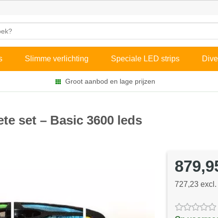
s
Slimme verlichting
Speciale LED strips
Dive
Groot aanbod en lage prijzen
te set – Basic 3600 leds
879,9
727,23 excl.