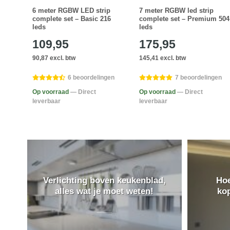
6 meter RGBW LED strip
7 meter RGBW led strip
m 288
complete set – Basic 216
complete set – Premium 504
leds
leds
109,95
175,95
90,87 excl. btw
145,41 excl. btw
ngen
6 beoordelingen
7 beoordelingen
Op voorraad
— Direct
Op voorraad
— Direct
leverbaar
leverbaar
Verlichting boven keukenblad,
Hoe
alles wat je moet weten!
ko