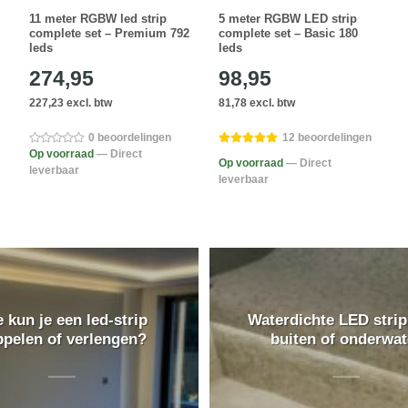
11 meter RGBW led strip
5 meter RGBW LED strip
complete set – Premium 792
complete set – Basic 180
leds
leds
274,95
98,95
227,23 excl. btw
81,78 excl. btw
0 beoordelingen
12 beoordelingen
Op voorraad
— Direct
Op voorraad
— Direct
leverbaar
leverbaar
 kun je een led-strip
Waterdichte LED strip
ppelen of verlengen?
buiten of onderwat