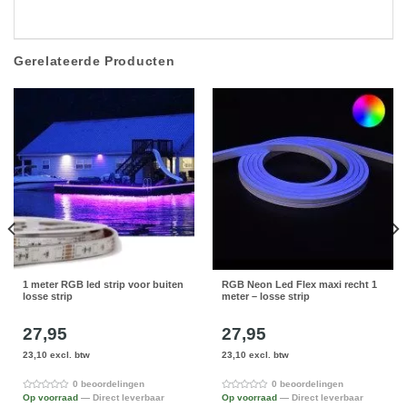
Gerelateerde Producten
1 meter RGB led strip voor buiten
RGB Neon Led Flex maxi recht 1
losse strip
meter – losse strip
27,95
27,95
23,10 excl. btw
23,10 excl. btw
0 beoordelingen
0 beoordelingen
Op voorraad
— Direct leverbaar
Op voorraad
— Direct leverbaar