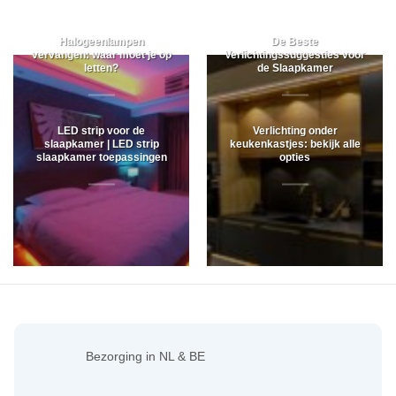
Halogeenlampen
De Beste
vervangen: waar moet je op
Verlichtingssuggesties voor
letten?
de Slaapkamer
LED strip voor de
Verlichting onder
slaapkamer | LED strip
keukenkastjes: bekijk alle
slaapkamer toepassingen
opties
Bezorging in NL & BE