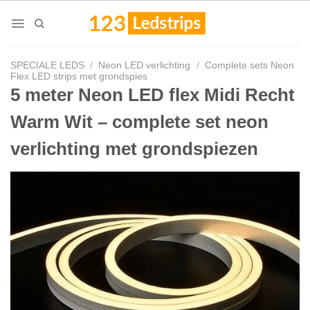
Skip
to
content
SPECIALE LEDS
/
Neon LED verlichting
/
Complete sets Neon
Flex LED strips met grondspies
5 meter Neon LED flex Midi Recht
Warm Wit – complete set neon
verlichting met grondspiezen