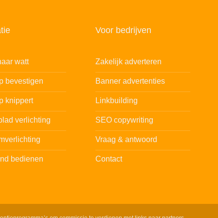
tie
Voor bedrijven
aar watt
Zakelijk adverteren
ip bevestigen
Banner advertenties
p knippert
Linkbuilding
lad verlichting
SEO copywriting
mverlichting
Vraag & antwoord
and bedienen
Contact
tentieprogramma’s om commissie te verdienen met links naar partners.