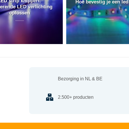
ED strip knippert:
Hoe bevestig je een led
erende LED verlichting
oplossen
Bezorging in NL & BE
2.500+ producten