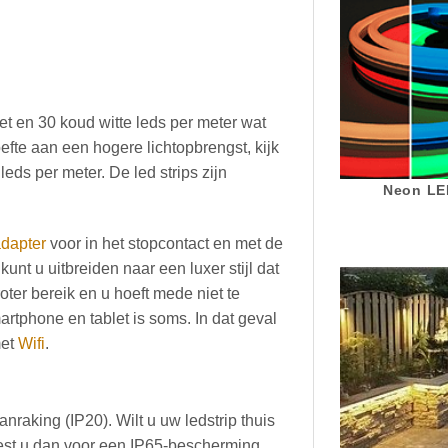
et en 30 koud witte leds per meter wat
oefte aan een hogere lichtopbrengst, kijk
eds per meter. De led strips zijn
Neon LED
dapter
voor in het stopcontact en met de
nt u uitbreiden naar een luxer stijl dat
ter bereik en u hoeft mede niet te
artphone en tablet is soms. In dat geval
met
Wifi
.
nraking (IP20). Wilt u uw ledstrip thuis
iest u dan voor een IP65-bescherming.