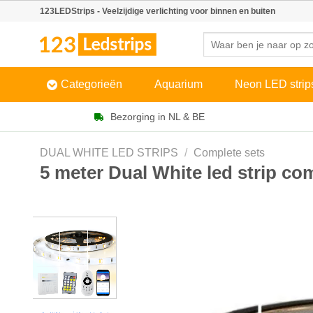
Skip
123LEDStrips - Veelzijdige verlichting voor binnen en buiten
to
Zoeken
content
naar:
Categorieën
Aquarium
Neon LED strip
Bezorging in NL & BE
DUAL WHITE LED STRIPS
/
Complete sets
5 meter Dual White led strip com