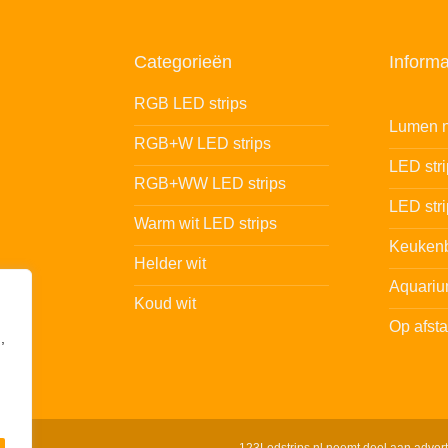
Categorieën
Informa
RGB LED strips
Lumen n
RGB+W LED strips
LED str
RGB+WW LED strips
LED stri
Warm wit LED strips
Keukenb
Helder wit
Aquariu
Koud wit
Op afst
,
123Ledstrips.nl neemt deel aan adver