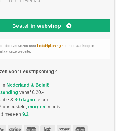
d
— Direct leverbaar
Bestel in webshop
rdt doorverwezen naar
Ledstripkoning.nl
om de aankoop te
erlaat onze website.
zen voor Ledstripkoning?
 in
Nederland & België
rzending
vanaf € 20,-
antie &
30 dagen
retour
 uur besteld,
morgen
in huis
d met een
9.2