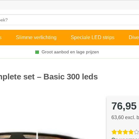
s
Slimme verlichting
Speciale LED strips
Dive
Groot aanbod en lage prijzen
plete set – Basic 300 leds
76,95
63,60 excl. 