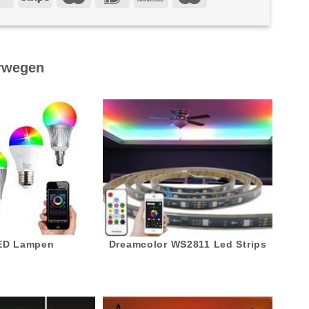
rwegen
LED Lampen
Dreamcolor WS2811 Led Strips