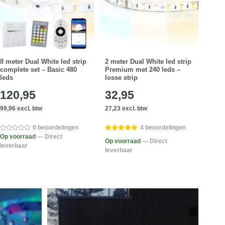
8 meter Dual White led strip
2 meter Dual White led strip
4 met
complete set – Basic 480
Premium met 240 leds –
comp
leds
losse strip
leds
120,95
32,95
60
99,96 excl. btw
27,23 excl. btw
50,37
0 beoordelingen
4 beoordelingen
Op voorraad
— Direct
Op voorraad
— Direct
Op v
leverbaar
leverbaar
lever