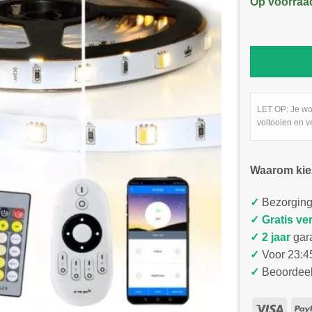
Op voorraa
LET OP: Je wo
voltooien en v
Waarom kie
✓
Bezorging
✓
Gratis ve
✓ 2 jaar
gar
✓
Voor 23:45
✓
Beoordeel