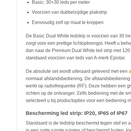
Basic: 30+30 leds per meter
Voorzien van dubbelzijdige plakstrip
Eenvoudig zelf op maat te knippen
De Basic Dual White ledstrip is voorzien van 30 he
zorgt voor een prettige lichtopbrengst. Heeft u beh
dan naar de Premium Dual White led strip met 120 l
standaard voorzien van leds van A-merk Epistar.
De absolute set wordt uiteraard geleverd met een
a
normaal afstandsbediening. De afstandsbediening ku
werkt op radiofrequentie (RF). Deze hebben een gro
richten op de ontvanger. Zelfs bediening met de sm
selecteert u bij productopties voor een bediening 
Bescherming led strip: IP20, IP65 of IP67
Standaard is de ledstrip beschermd tegen stof en aa
in een natte ruimte ruimtes of beschermd buiten, k