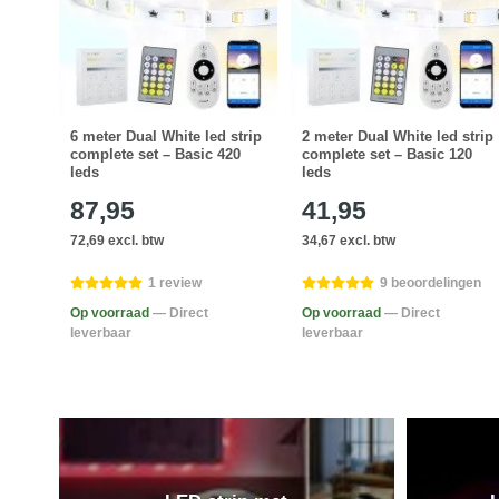
strip
6 meter Dual White led strip
2 meter Dual White led strip
sse
complete set – Basic 420
complete set – Basic 120
leds
leds
87,95
41,95
72,69 excl. btw
34,67 excl. btw
1 review
9 beoordelingen
Op voorraad
— Direct
Op voorraad
— Direct
leverbaar
leverbaar