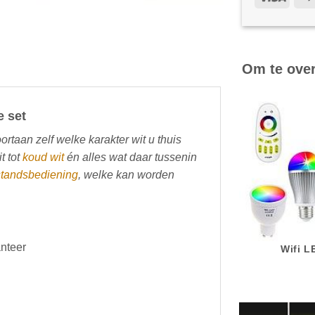
Om te ove
e set
oortaan zelf welke karakter wit u thuis
t tot
koud wit
én alles wat daar tussenin
standsbediening
, welke kan worden
anteer
Wifi 