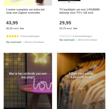
1 meter complete set witte led
TV backlight set met 1 RGBWW
strip met Zigbee controller
ledstrip voor TV’s <32 inch
43,95
29,95
36,32 excl. btw
24,75 excl. btw
5 beoordelingen
0 beoordelingen
Op voorraad
— Direct leverbaar
Op voorraad
— Direct leverbaar
Wat is het verbruik van een
5 Tips voor goede
led-strip?
kastverlichting