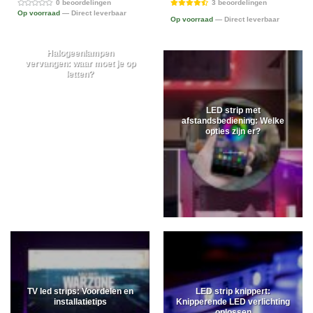
0 beoordelingen
3 beoordelingen
Op voorraad
— Direct leverbaar
Op voorraad
— Direct leverbaar
Halogeenlampen
vervangen: waar moet je op
letten?
LED strip met
afstandsbediening: Welke
opties zijn er?
TV led strips: Voordelen en
LED strip knippert:
installatietips
Knipperende LED verlichting
oplossen