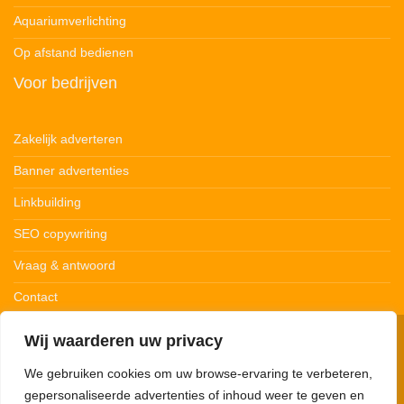
Aquariumverlichting
Op afstand bedienen
Voor bedrijven
Zakelijk adverteren
Banner advertenties
Linkbuilding
SEO copywriting
Vraag & antwoord
Contact
Wij waarderen uw privacy
© 123Ledstrips.nl
Privacybeleid
Cookiebeleid
Disclaimer
We gebruiken cookies om uw browse-ervaring te verbeteren,
gepersonaliseerde advertenties of inhoud weer te geven en