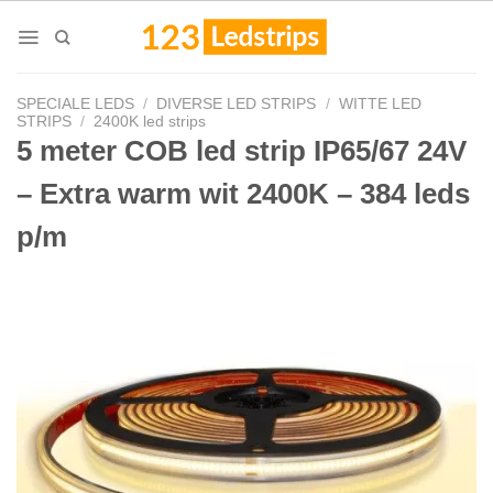
Skip
to
content
SPECIALE LEDS
/
DIVERSE LED STRIPS
/
WITTE LED
STRIPS
/
2400K led strips
5 meter COB led strip IP65/67 24V
– Extra warm wit 2400K – 384 leds
p/m