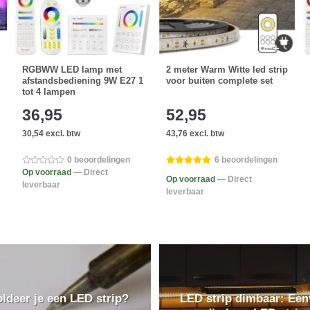
RGBWW LED lamp met
2 meter Warm Witte led strip
afstandsbediening 9W E27 1
voor buiten complete set
tot 4 lampen
36,95
52,95
30,54 excl. btw
43,76 excl. btw
0 beoordelingen
6 beoordelingen
Op voorraad
— Direct
Op voorraad
— Direct
leverbaar
leverbaar
ldeer je een LED strip?
LED strip dimbaar: Ee