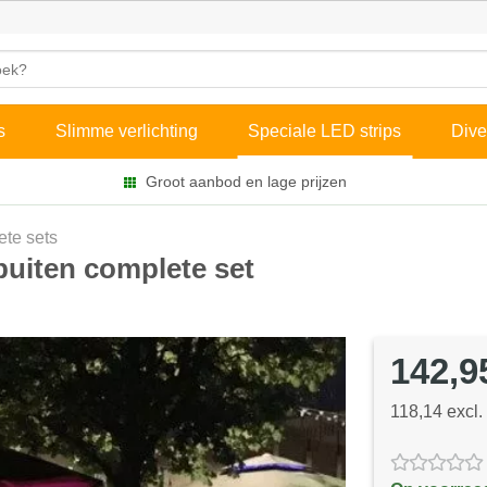
s
Slimme verlichting
Speciale LED strips
Dive
Groot aanbod en lage prijzen
te sets
uiten complete set
142,9
118,14 excl.