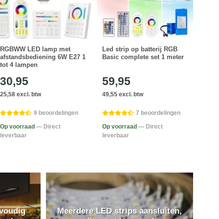
RGBWW LED lamp met
Led strip op batterij RGB
Wifi
afstandsbediening 6W E27 1
Basic complete set 1 meter
Led 
tot 4 lampen
30,95
59,95
44
25,58 excl. btw
49,55 excl. btw
37,15
9 beoordelingen
7 beoordelingen
Op voorraad
— Direct
Op voorraad
— Direct
Op v
leverbaar
leverbaar
lever
nvoudig
Meerdere LED strips aansluiten,