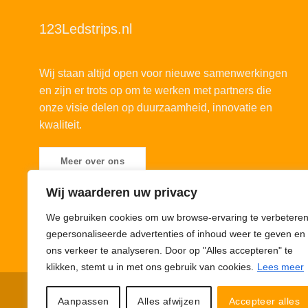
123Ledstrips.nl
Wij staan altijd open voor nieuwe samenwerkingen
en zijn er trots op om te werken met partners die
onze visie delen op duurzaamheid, innovatie en
kwaliteit.
Meer over ons
Wij waarderen uw privacy
We gebruiken cookies om uw browse-ervaring te verbeteren
gepersonaliseerde advertenties of inhoud weer te geven en
ons verkeer te analyseren. Door op "Alles accepteren" te
klikken, stemt u in met ons gebruik van cookies.
Lees meer
Privacybeleid
Cookiebeleid
Disclaimer
© 123Ledstrips.nl
Aanpassen
Alles afwijzen
Accepteer alles