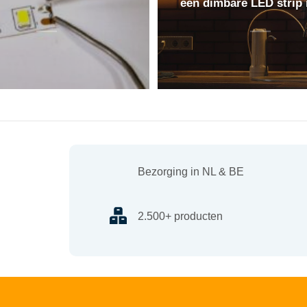
een dimbare LED strip
Bezorging in NL & BE
2.500+ producten