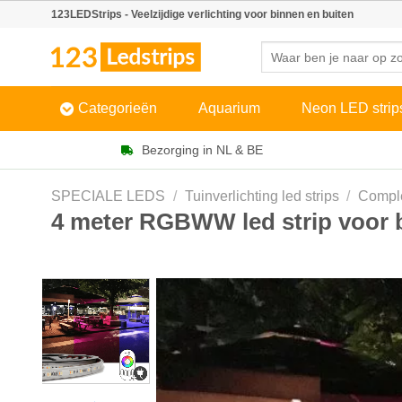
Skip
123LEDStrips - Veelzijdige verlichting voor binnen en buiten
to
Zoeken
content
naar:
Categorieën
Aquarium
Neon LED strip
Bezorging in NL & BE
SPECIALE LEDS
/
Tuinverlichting led strips
/
Comple
4 meter RGBWW led strip voor b