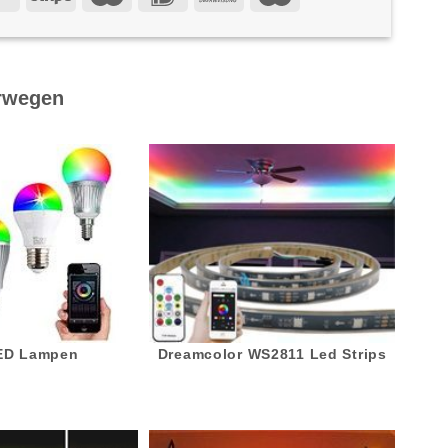
rwegen
LED Lampen
Dreamcolor WS2811 Led Strips