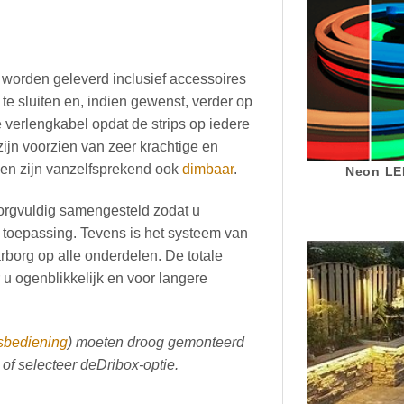
n worden geleverd inclusief accessoires
te sluiten en, indien gewenst, verder op
verlengkabel opdat de strips op iedere
zijn voorzien van zeer krachtige en
 en zijn vanzelfsprekend ook
dimbaar
.
Neon LED
 zorgvuldig samengesteld zodat u
 toepassing. Tevens is het systeem van
borg op alle onderdelen. De totale
r u ogenblikkelijk en voor langere
sbediening
) moeten droog gemonteerd
of selecteer de
Dribox
-optie.