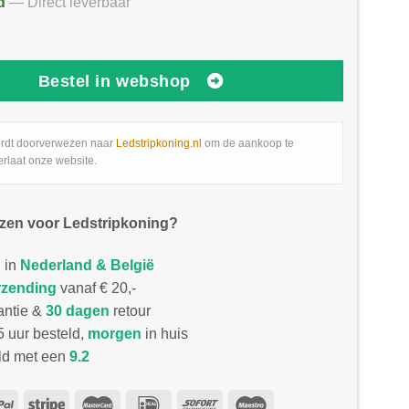
d
— Direct leverbaar
Bestel in webshop
rdt doorverwezen naar
Ledstripkoning.nl
om de aankoop te
erlaat onze website.
zen voor Ledstripkoning?
 in
Nederland & België
rzending
vanaf € 20,-
antie &
30 dagen
retour
 uur besteld,
morgen
in huis
d met een
9.2