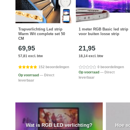
strip
Trapverlichting Led strip
1 meter RGB Basic led strip
et
Warm Wit complete set 50
voor buiten losse strip
CM
69,95
21,95
57,81 excl. btw
18,14 excl. btw
gen
152 beoordelingen
0 beoordelingen
Op voorraad
— Direct
Op voorraad
— Direct
leverbaar
leverbaar
Wat is RGB LED verlichting?
Hoe so