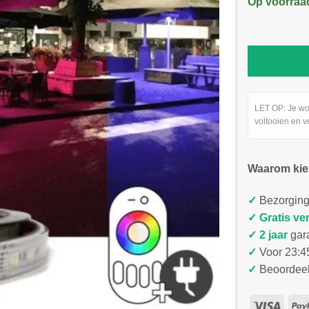
Op voorraa
LET OP: Je wo
voltooien en v
Waarom kie
✓
Bezorging
✓
Gratis ve
✓ 2 jaar
gar
✓
Voor 23:45
✓
Beoordeel