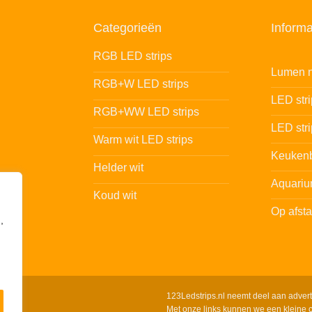
Categorieën
Informa
RGB LED strips
Lumen n
RGB+W LED strips
LED str
RGB+WW LED strips
LED stri
Warm wit LED strips
Keukenb
Helder wit
Aquariu
Koud wit
Op afst
,
123Ledstrips.nl neemt deel aan adver
Met onze links kunnen we een kleine c