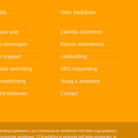
tie
Voor bedrijven
aar watt
Zakelijk adverteren
ip bevestigen
Banner advertenties
p knippert
Linkbuilding
lad verlichting
SEO copywriting
mverlichting
Vraag & antwoord
and bedienen
Contact
tentieprogramma’s om commissie te verdienen met links naar partners.
ommissie verdienen. 123Ledstrips.nl verkoopt zelf géén producten, je