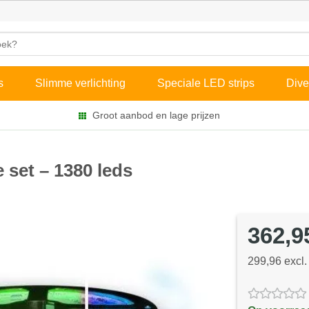
s
Slimme verlichting
Speciale LED strips
Dive
Groot aanbod en lage prijzen
 set – 1380 leds
362,9
299,96 excl.