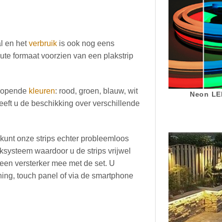
al en het
verbruik
is ook nog eens
lute formaat voorzien van een plakstrip
enlopende
kleuren
: rood, groen, blauw, wit
Neon LED
eft u de beschikking over verschillende
 kunt onze strips echter probleemloos
ksysteem waardoor u de strips vrijwel
 een versterker mee met de set. U
ening, touch panel of via de smartphone