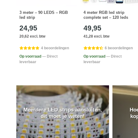
3 meter – 90 LEDS – RGB
4 meter RGB led strip
led strip
complete set – 120 leds
24,95
49,95
20,62 excl. btw
41,28 excl. btw
gen
4 beoordelingen
6 beoordelingen
Op voorraad
— Direct
Op voorraad
— Direct
leverbaar
leverbaar
Meerdere LED strips aansluiten,
Hoe
dit moet je weten!
ko