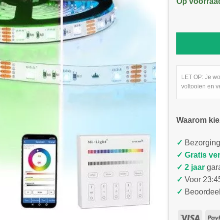
Op voorraa
LET OP: Je wo
voltooien en v
Waarom kie
✓
Bezorging
✓
Gratis ve
✓ 2 jaar
gar
✓
Voor 23:45
✓
Beoordeel