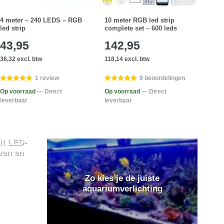
4 meter – 240 LEDS – RGB
10 meter RGB led strip
9 me
led strip
complete set – 600 leds
comp
43,95
142,95
13
36,32 excl. btw
118,14 excl. btw
109,0
1 review
9 beoordelingen
Op voorraad
— Direct
Op voorraad
— Direct
Op v
leverbaar
leverbaar
lever
it LED-
ven en
Zo kies je de juiste
aquariumverlichting