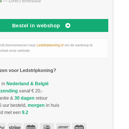
d
— Direct leverbaar
Bestel in webshop
rdt doorverwezen naar
Ledstripkoning.nl
om de aankoop te
erlaat onze website.
zen voor Ledstripkoning?
 in
Nederland & België
rzending
vanaf € 20,-
antie &
30 dagen
retour
 uur besteld,
morgen
in huis
d met een
9.2