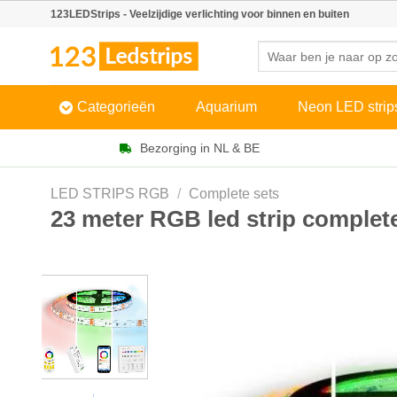
Skip
123LEDStrips - Veelzijdige verlichting voor binnen en buiten
to
Zoeken
content
naar:
Categorieën
Aquarium
Neon LED strip
Bezorging in NL & BE
LED STRIPS RGB
/
Complete sets
23 meter RGB led strip complete