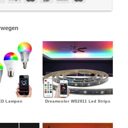
rwegen
LED Lampen
Dreamcolor WS2811 Led Strips