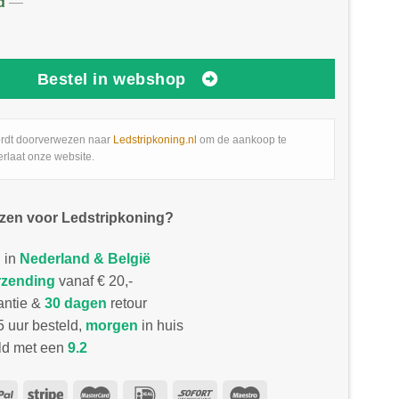
d
—
Bestel in webshop
rdt doorverwezen naar
Ledstripkoning.nl
om de aankoop te
erlaat onze website.
zen voor Ledstripkoning?
 in
Nederland & België
rzending
vanaf € 20,-
antie &
30 dagen
retour
 uur besteld,
morgen
in huis
d met een
9.2