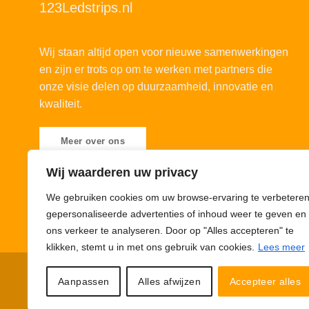
123Ledstrips.nl
Wij staan altijd open voor nieuwe samenwerkingen
en zijn er trots op om te werken met partners die
onze visie delen op duurzaamheid, innovatie en
kwaliteit.
Meer over ons
Wij waarderen uw privacy
We gebruiken cookies om uw browse-ervaring te verbeteren
gepersonaliseerde advertenties of inhoud weer te geven en
ons verkeer te analyseren. Door op "Alles accepteren" te
klikken, stemt u in met ons gebruik van cookies.
Lees meer
Privacybeleid
Cookiebeleid
Disclaimer
© 123Ledstrips.nl
Aanpassen
Alles afwijzen
Accepteer alles