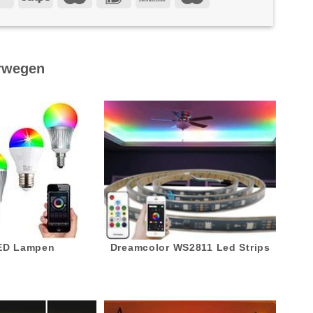
rwegen
LED Lampen
Dreamcolor WS2811 Led Strips