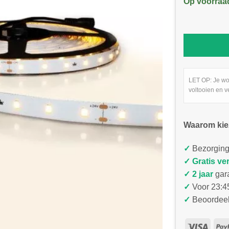
Op voorraa
LET OP: Je wo
voltooien en v
Waarom kie
✓
Bezorging
✓
Gratis ve
✓ 2 jaar
gar
✓
Voor 23:45
✓
Beoordeel