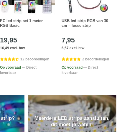
PC led strip set 1 meter
USB led strip RGB van 30
Led s
RGB Basic
cm – losse strip
wit,
comp
19,95
7,95
49
16,49 excl. btw
6,57 excl. btw
41,28
12 beoordelingen
2 beoordelingen
Op voorraad
— Direct
Op voorraad
— Direct
Op v
leverbaar
leverbaar
lever
 strip?
Meerdere LED strips aansluiten,
dit moet je weten!