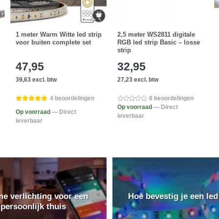
1 meter Warm Witte led strip
2,5 meter WS2811 digitale
voor buiten complete set
RGB led strip Basic – losse
strip
47,95
32,95
39,63 excl. btw
27,23 excl. btw
4 beoordelingen
0 beoordelingen
Op voorraad
— Direct
Op voorraad
— Direct
leverbaar
leverbaar
e verlichting voor een
Hoe bevestig je een led
persoonlijk thuis