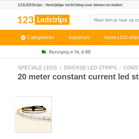
Skip
123LEDStrips - Veelzijdige verlichting voor binnen en buiten
to
Zoeken
content
naar:
Categorieën
Aquarium
Neon LED strip
Bezorging in NL & BE
SPECIALE LEDS
/
DIVERSE LED STRIPS
/
CONS
20 meter constant current led st