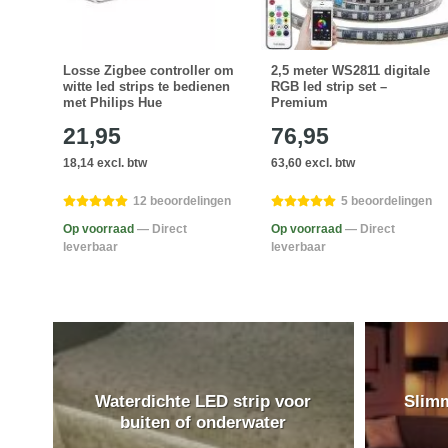
flex
Losse Zigbee controller om
2,5 meter WS2811 digitale
et
witte led strips te bedienen
RGB led strip set –
met Philips Hue
Premium
21,95
76,95
18,14 excl. btw
63,60 excl. btw
12 beoordelingen
5 beoordelingen
Op voorraad
— Direct
Op voorraad
— Direct
leverbaar
leverbaar
Waterdichte LED strip voor
Slimm
buiten of onderwater