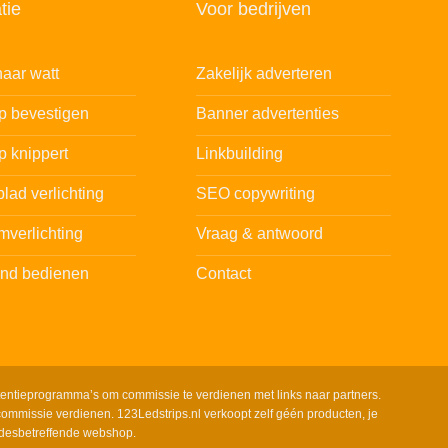
tie
Voor bedrijven
aar watt
Zakelijk adverteren
ip bevestigen
Banner advertenties
p knippert
Linkbuilding
lad verlichting
SEO copywriting
mverlichting
Vraag & antwoord
and bedienen
Contact
tentieprogramma’s om commissie te verdienen met links naar partners.
ommissie verdienen. 123Ledstrips.nl verkoopt zelf géén producten, je
 desbetreffende webshop.