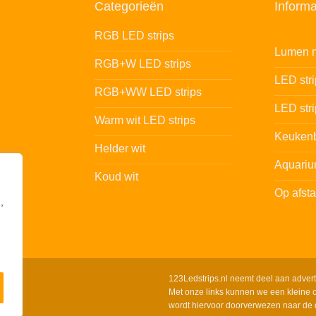
Categorieën
Informa
RGB LED strips
Lumen n
RGB+W LED strips
LED str
RGB+WW LED strips
LED stri
Warm wit LED strips
Keukenb
Helder wit
Aquariu
Koud wit
Op afst
,
123Ledstrips.nl neemt deel aan adver
Met onze links kunnen we een kleine c
wordt hiervoor doorverwezen naar de