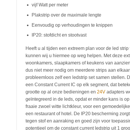
vijf Watt per meter
Plakstrip over de maximale lengte
Eenvoudig op verhoudingen te knippen
IP20: stofdicht en stootvast
Heeft u al tijden een extreem plan voor de led strip
kunnen wij u hiermee op weg helpen. Met deze extr
woonkamers, slaapkamers of keukens van aanzienlij
dus niet meer nodig om meerdere strips aan elkaar
probleemloos zelf een ledstrip set samen stellen. D
een Constant Current IC op elk segment, dat beteke
grootte op al onze bedieningen en
24V
adapters we
geïntegreerd in de leds, opdat er minder kans is op
fraaie zwoel witte lichtkleur, voor een gemoedelijk
een restaurant of hotel. De IP20 bescherming zorgt 
tegen stof en aanraking en goed zijn voor toepassi
potentieel om de constant current ledstrip uit 1 gro