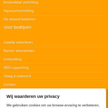
Keukenblad verlichting
Aquariumverlichting
Op afstand bedienen
Voor bedrijven
Zakelijk adverteren
Banner advertenties
Linkbuilding
SEO copywriting
Vraag & antwoord
Contact
Wij waarderen uw privacy
© 123Ledstrips.nl
Privacybeleid
Cookiebeleid
Disclaimer
We gebruiken cookies om uw browse-ervaring te verbeteren,