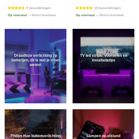
5 beoordelingen
15 beoordelingen
Op voorraad
— Direct leverbaar
Op voorraad
— Direct leverbaar
Draadloze verlichting op
TV led strips: Voordelen en
batterijen, dit is wat je moet
installatietips
weten!
Philips Hue buitenverlichting
Lampen op afstand