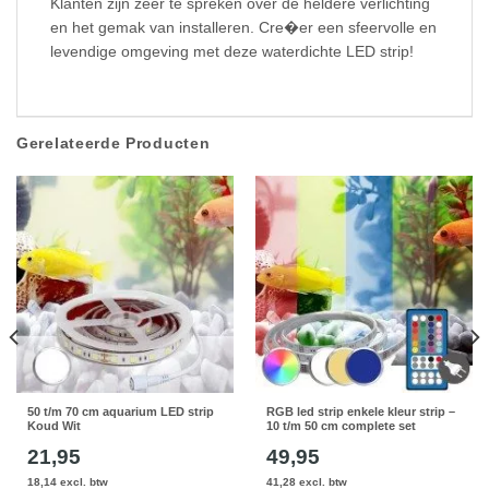
Klanten zijn zeer te spreken over de heldere verlichting
en het gemak van installeren. Cre�er een sfeervolle en
levendige omgeving met deze waterdichte LED strip!
Gerelateerde Producten
50 t/m 70 cm aquarium LED strip
RGB led strip enkele kleur strip –
Koud Wit
10 t/m 50 cm complete set
21,95
49,95
18,14 excl. btw
41,28 excl. btw