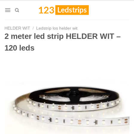
Skip
to
content
HELDER WIT
/
Ledstrip los helder wit
2 meter led strip HELDER WIT –
120 leds