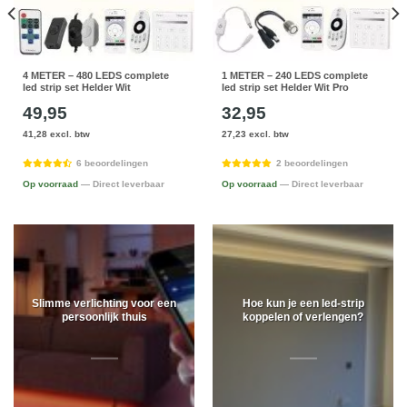
4 METER – 480 LEDS complete
1 METER – 240 LEDS complete
led strip set Helder Wit
led strip set Helder Wit Pro
49,95
32,95
41,28 excl. btw
27,23 excl. btw
6 beoordelingen
2 beoordelingen
Op voorraad
— Direct leverbaar
Op voorraad
— Direct leverbaar
Slimme verlichting voor een
Hoe kun je een led-strip
persoonlijk thuis
koppelen of verlengen?