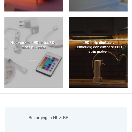
Hoe werken LED strips? Dit
LED strip dimbaar:
moet je weten!
Eenvoudig een dimbare LED
strip maken
Bezorging in NL & BE