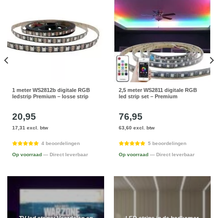
1 meter WS2812b digitale RGB
2,5 meter WS2811 digitale RGB
ledstrip Premium – losse strip
led strip set – Premium
20,95
76,95
17,31 excl. btw
63,60 excl. btw
4 beoordelingen
5 beoordelingen
Op voorraad
— Direct leverbaar
Op voorraad
— Direct leverbaar