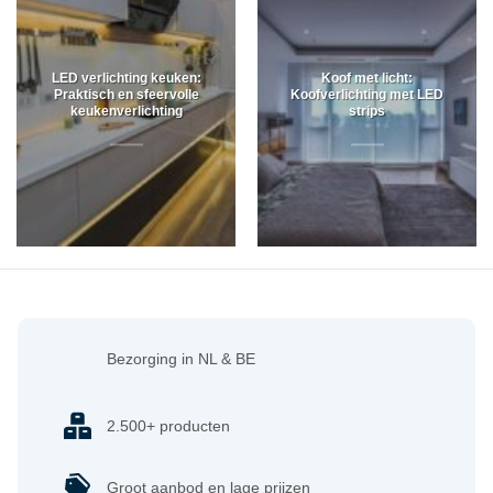
LED verlichting keuken:
Koof met licht:
Praktisch en sfeervolle
Koofverlichting met LED
keukenverlichting
strips
Bezorging in NL & BE
2.500+ producten
Groot aanbod en lage prijzen