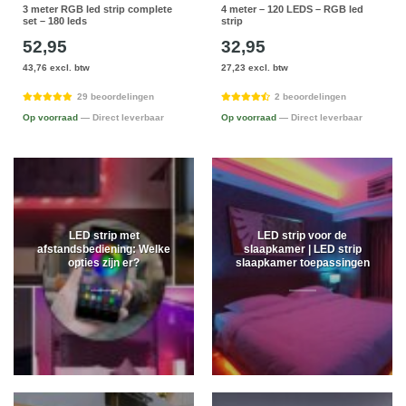
3 meter RGB led strip complete
4 meter – 120 LEDS – RGB led
set – 180 leds
strip
52,95
32,95
43,76 excl. btw
27,23 excl. btw
29 beoordelingen
2 beoordelingen
Op voorraad
— Direct leverbaar
Op voorraad
— Direct leverbaar
LED strip met
LED strip voor de
afstandsbediening: Welke
slaapkamer | LED strip
opties zijn er?
slaapkamer toepassingen