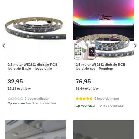
2,5 meter WS2811 digitale RGB
2,5 meter WS2811 digitale RGB
led strip Basic – losse strip
led strip set – Premium
32,95
76,95
27,23 excl. btw
63,60 excl. btw
0 beoordelingen
5 beoordelingen
Op voorraad
— Direct leverbaar
Op voorraad
— Direct leverbaar