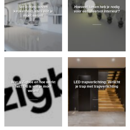
Verlichting boven
Hoeveel lumen heb je nodig
keukenblad, alles wat je
voor een sfeervol interieur?
moet weten!
Wat is Zigbee en hoe werkt
LED trapverlichting: Verlicht
het? Dit is wat je moet
je trap met trapverlichting
weten!