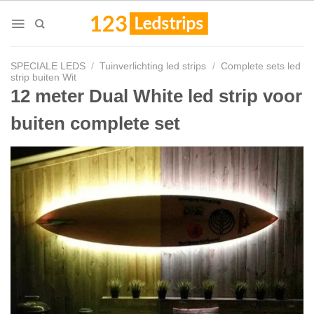
Skip
to
content
SPECIALE LEDS
/
Tuinverlichting led strips
/
Complete sets led
strip buiten Wit
12 meter Dual White led strip voor
buiten complete set