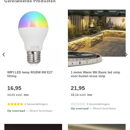
Gerelateerde Producten
WIFI LED lamp RGBW 6W E27
1 meter Warm Wit Basic led strip
fitting
voor buiten losse strip
16,95
21,95
14,01 excl. btw
18,14 excl. btw
4 beoordelingen
0 beoordelingen
Op voorraad
— Direct leverbaar
Op voorraad
— Direct leverbaar