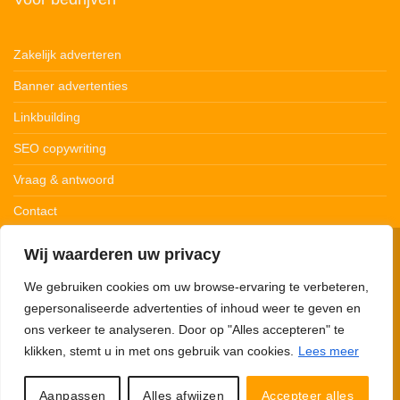
Zakelijk adverteren
Banner advertenties
Linkbuilding
SEO copywriting
Vraag & antwoord
Contact
Wij waarderen uw privacy
© 123Ledstrips.nl
Privacybeleid
Cookiebeleid
Disclaimer
We gebruiken cookies om uw browse-ervaring te verbeteren,
gepersonaliseerde advertenties of inhoud weer te geven en
ons verkeer te analyseren. Door op "Alles accepteren" te
klikken, stemt u in met ons gebruik van cookies.
Lees meer
123Ledstrips.nl neemt deel aan advertentieprogramma’s om commissie te
verdienen met links naar partners. Met onze links kunnen we een kleine
commissie verdienen. 123Ledstrips.nl verkoopt zelf géén producten, je wordt
Aanpassen
Alles afwijzen
Accepteer alles