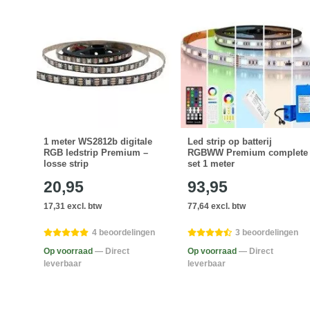
ale
1 meter WS2812b digitale
Led strip op batterij
ic
RGB ledstrip Premium –
RGBWW Premium complete
losse strip
set 1 meter
20,95
93,95
17,31 excl. btw
77,64 excl. btw
gen
4 beoordelingen
3 beoordelingen
Op voorraad
— Direct
Op voorraad
— Direct
leverbaar
leverbaar