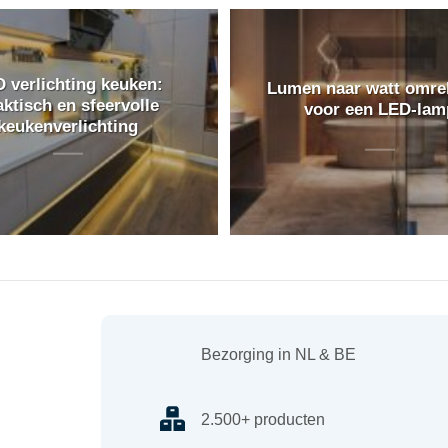
 verlichting keuken:
Lumen naar watt omr
aktisch en sfeervolle
voor een LED-lam
keukenverlichting
Bezorging in NL & BE
2.500+ producten