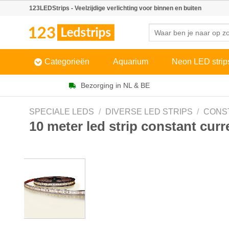
Skip
123LEDStrips - Veelzijdige verlichting voor binnen en buiten
to
Zoeken
content
naar:
Categorieën
Aquarium
Neon LED strip
Bezorging in NL & BE
SPECIALE LEDS
/
DIVERSE LED STRIPS
/
CONS
10 meter led strip constant curr