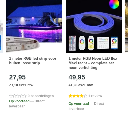
1 meter RGB led strip voor
1 meter RGB Neon LED flex
buiten losse strip
Maxi recht – complete set
neon verlichting
27,95
49,95
23,10 excl. btw
41,28 excl. btw
0 beoordelingen
1 review
Op voorraad
— Direct
Op voorraad
— Direct
leverbaar
leverbaar