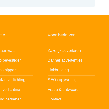
tie
Voor bedrijven
aar watt
Zakelijk adverteren
ip bevestigen
Banner advertenties
p knippert
Linkbuilding
lad verlichting
SEO copywriting
mverlichting
Vraag & antwoord
and bedienen
Contact