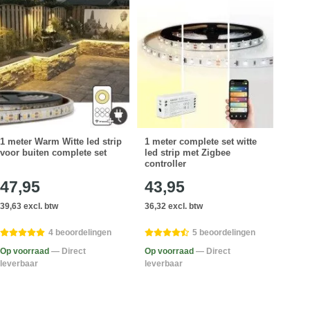
1 meter Warm Witte led strip
1 meter complete set witte
1 me
voor buiten complete set
led strip met Zigbee
voor 
controller
47,95
43,95
27
39,63 excl. btw
36,32 excl. btw
23,10
4 beoordelingen
5 beoordelingen
Op voorraad
— Direct
Op voorraad
— Direct
Op v
leverbaar
leverbaar
lever