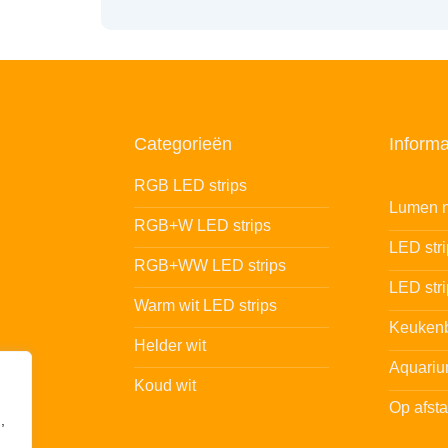
Categorieën
Informa
RGB LED strips
Lumen n
RGB+W LED strips
LED str
RGB+WW LED strips
LED stri
Warm wit LED strips
Keukenb
Helder wit
Aquariu
Koud wit
Op afst
,