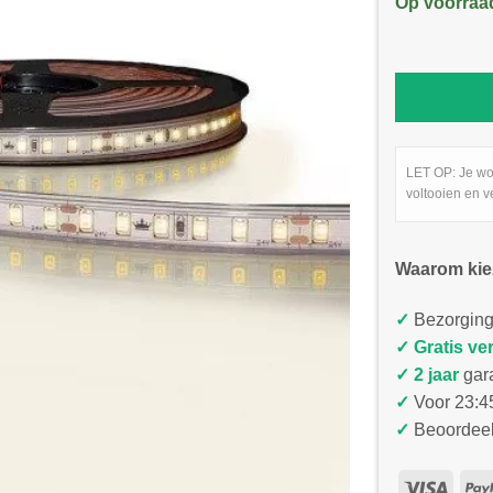
Op voorraa
LET OP: Je wo
voltooien en v
Waarom kie
✓
Bezorging
✓
Gratis ve
✓ 2 jaar
gar
✓
Voor 23:45
✓
Beoordeel