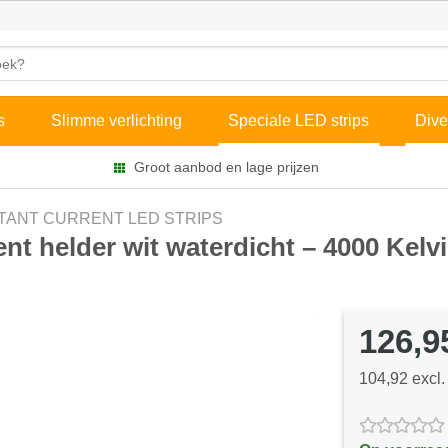
s
Slimme verlichting
Speciale LED strips
Dive
Groot aanbod en lage prijzen
TANT CURRENT LED STRIPS
ent helder wit waterdicht – 4000 Kelv
126,9
104,92 excl.