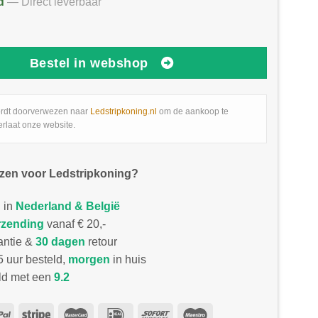
d
— Direct leverbaar
Bestel in webshop
rdt doorverwezen naar
Ledstripkoning.nl
om de aankoop te
erlaat onze website.
zen voor Ledstripkoning?
 in
Nederland & België
rzending
vanaf € 20,-
antie &
30 dagen
retour
 uur besteld,
morgen
in huis
d met een
9.2