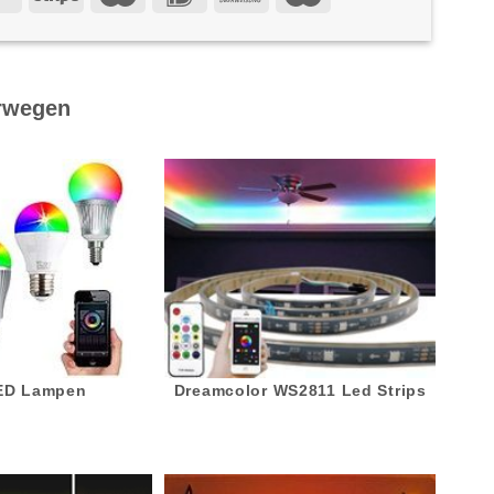
rwegen
LED Lampen
Dreamcolor WS2811 Led Strips