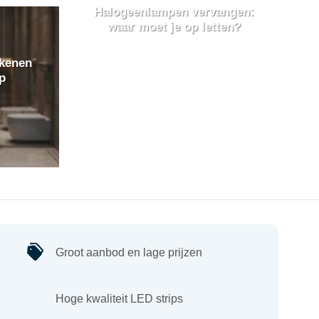
Halogeenlampen vervangen:
waar moet je op letten?
ekenen
p
Groot aanbod en lage prijzen
Hoge kwaliteit LED strips