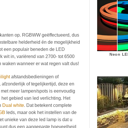
le kanten op. RGBWW geëffectueerd, dus
instelbare helderheid én de mogelijkheid
tot een populair beneden de LED
Neon LED
 wit in, variërend van 2700- tot 6500
een waken wanneer er wat regen valt dus!
ilight
afstandsbedieningen of
zonderlijk of tegelijkertijd, deze en
 met meer lampen/spots is eenvoudig
het gebied van led verlichting. Het
an
Dual white
. Dat betekent complete
GB
leds, maar ook het instellen van de
et unieke van deze led lamp is dat u
 kunt dus een aangepaste hoeveelheid