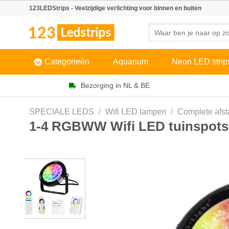
Skip
123LEDStrips - Veelzijdige verlichting voor binnen en buiten
to
Zoeken
content
naar:
Categorieën
Aquarium
Neon LED strip
Bezorging in NL & BE
SPECIALE LEDS
/
Wifi LED lampen
/
Complete afst
1-4 RGBWW Wifi LED tuinspots 