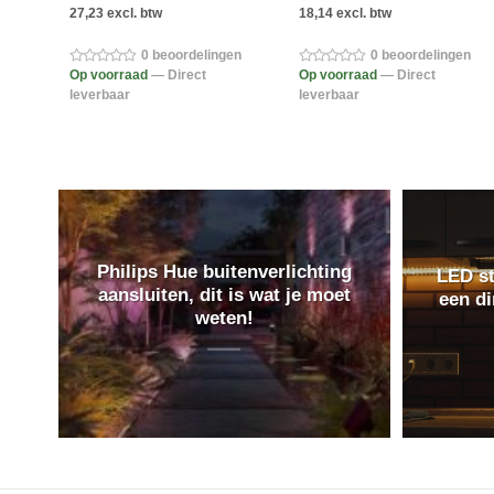
27,23 excl. btw
18,14 excl. btw
gen
0 beoordelingen
0 beoordelingen
Op voorraad
— Direct
Op voorraad
— Direct
leverbaar
leverbaar
Philips Hue buitenverlichting
LED st
aansluiten, dit is wat je moet
een d
weten!