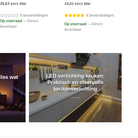
39,63 excl. btw
14,01 excl. btw
23,10
0 beoordelingen
4 beoordelingen
Op voorraad
— Direct
Op v
Op voorraad
— Direct
leverbaar
lever
leverbaar
LED verlichting keuken:
lles wat
Praktisch en sfeervolle
keukenverlichting