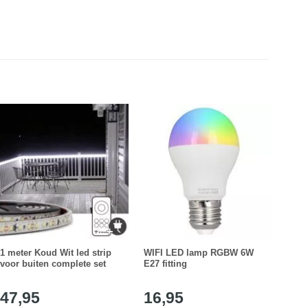
1 meter Koud Wit led strip
WIFI LED lamp RGBW 6W
1 me
voor buiten complete set
E27 fitting
buite
47,95
16,95
27