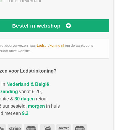
d
— Direct leverbaar
Bestel in webshop
rdt doorverwezen naar
Ledstripkoning.nl
om de aankoop te
erlaat onze website.
zen voor Ledstripkoning?
 in
Nederland & België
rzending
vanaf € 20,-
antie &
30 dagen
retour
 uur besteld,
morgen
in huis
d met een
9.2