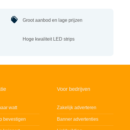
Groot aanbod en lage prijzen
Hoge kwaliteit LED strips
tie
Voor bedrijven
aar watt
Zakelijk adverteren
ip bevestigen
Banner advertenties