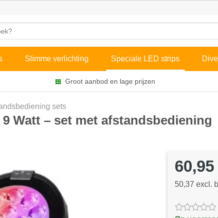
s
Slimme verlichting
Speciale LED strips
Dive
Groot aanbod en lage prijzen
andsbediening sets
9 Watt – set met afstandsbediening
60,95
50,37 excl. 