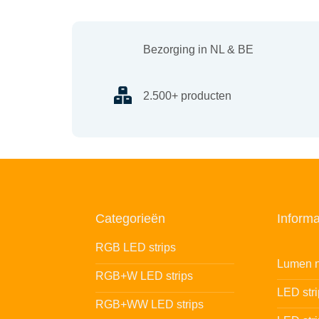
Bezorging in NL & BE
2.500+ producten
Categorieën
Informa
RGB LED strips
Lumen n
RGB+W LED strips
LED str
RGB+WW LED strips