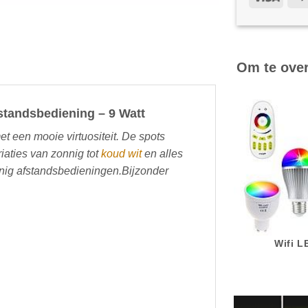
Om te ove
standsbediening – 9 Watt
t een mooie virtuositeit. De spots
iaties van zonnig tot
koud wit
en alles
enig afstandsbedieningen.Bijzonder
Wifi 