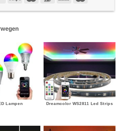
rwegen
LED Lampen
Dreamcolor WS2811 Led Strips