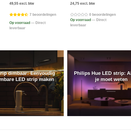
49,55 excl. btw
24,75 excl. btw
7 beoordelingen
0 beoordelingen
Op voorraad
— Direct
Op voorraad
— Direct
leverbaar
leverbaar
rip dimbaar: Eenvoudig
Philips Hue LED strip: A
imbare LED strip maken
je moet weten