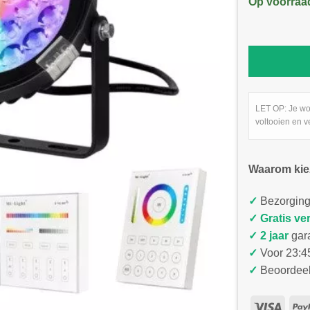
Op voorraa
LET OP: Je wo
voltooien en v
Waarom kie
✓
Bezorging
✓
Gratis ve
✓ 2 jaar
gar
✓
Voor 23:45
✓
Beoordeel