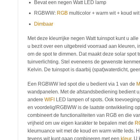
Bevat een negen Watt LED lamp
RGBWW:
RGB
multicolor + warm wit + koud wit
Dimbaar
Met deze kleurrijke negen Watt tuinspot kunt u al
u bezit over een uitgebreid voorraad aan kleuren, 
om de spot te dimmen. Dat maakt deze solar spot 
tuinverlichting. Stel eveneens de gewenste kenmerk
Kelvin. De tuinspot is daarbij (spat)waterdicht, g
Een RGBWW led spot die u bedient via 1 van de
M
wandpanelen. Met de afstandsbediening bedient u, af
andere
WIFI
LED lampen of spots. Ook toevoeging
en voordelig!RGBWW is de laatste ontwikkeling op 
combineert de functionaliteiten van RGB en die v
vrijheid om uw eigen karakter te bepalen met de
R
kleurnuance wit met de koud en warm witte leds. H
tevens wit kunt gaan combineren met een
kleur
. U