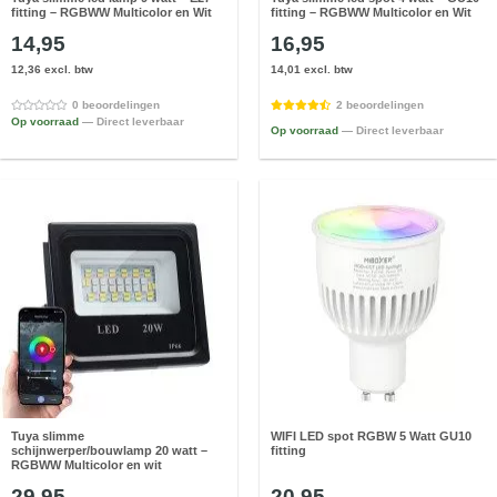
fitting – RGBWW Multicolor en Wit
fitting – RGBWW Multicolor en Wit
14,95
16,95
12,36 excl. btw
14,01 excl. btw
0 beoordelingen
2 beoordelingen
Op voorraad
— Direct leverbaar
Op voorraad
— Direct leverbaar
Tuya slimme
WIFI LED spot RGBW 5 Watt GU10
schijnwerper/bouwlamp 20 watt –
fitting
RGBWW Multicolor en wit
29,95
20,95