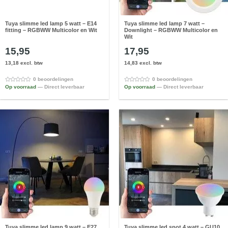
Tuya slimme led lamp 5 watt – E14
Tuya slimme led lamp 7 watt –
fitting – RGBWW Multicolor en Wit
Downlight – RGBWW Multicolor en
Wit
15,95
17,95
13,18 excl. btw
14,83 excl. btw
0 beoordelingen
0 beoordelingen
Op voorraad
— Direct leverbaar
Op voorraad
— Direct leverbaar
Tuya slimme led lamp 9 watt – E27
Tuya slimme led spot 4 watt – GU10