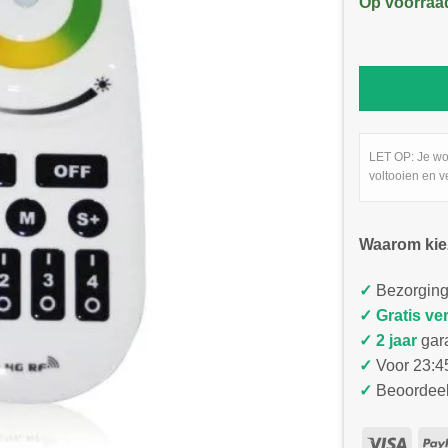
Op voorraa
LET OP: Je wo
voltooien en v
Waarom kie
✓
Bezorging
✓
Gratis ve
✓ 2 jaar
gar
✓
Voor 23:45
✓
Beoordeel