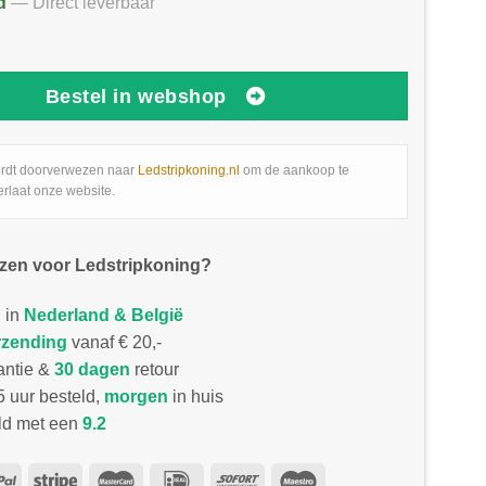
d
— Direct leverbaar
Bestel in webshop
rdt doorverwezen naar
Ledstripkoning.nl
om de aankoop te
erlaat onze website.
zen voor Ledstripkoning?
 in
Nederland & België
rzending
vanaf € 20,-
antie &
30 dagen
retour
 uur besteld,
morgen
in huis
d met een
9.2