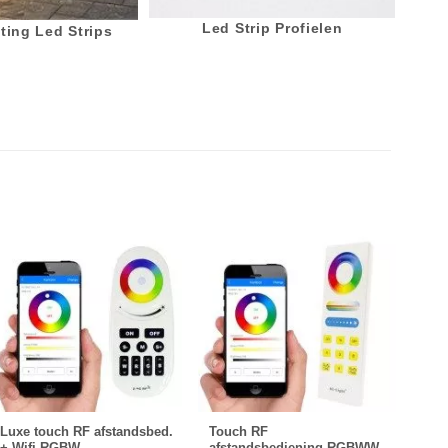
Led Strip Profielen
ting Led Strips
Luxe touch RF afstandsbed.
Touch RF
44 k
+ Wifi RGBW
afstandsbediening RGBWW
IR