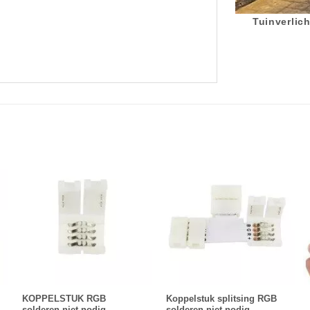
Tuinverlich
KOPPELSTUK RGB
Koppelstuk splitsing RGB
solderen niet nodig
solderen niet nodig