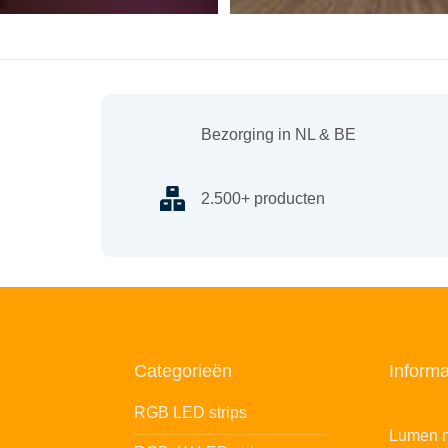
Bezorging in NL & BE
2.500+ producten
Categorieën
Informa
RGB LED strips
Lumen n