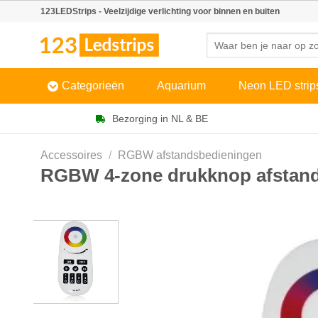
Skip
123LEDStrips - Veelzijdige verlichting voor binnen en buiten
to
Zoeken
content
naar:
Categorieën
Aquarium
Neon LED strip
Bezorging in NL & BE
Accessoires
/
RGBW afstandsbedieningen
RGBW 4-zone drukknop afstand