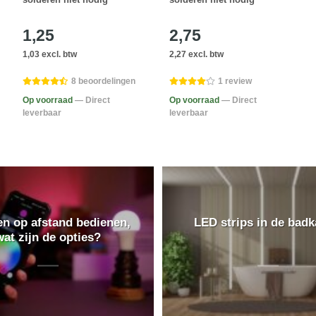
1,25
2,75
1,03 excl. btw
2,27 excl. btw
8 beoordelingen
1 review
Op voorraad
— Direct
Op voorraad
— Direct
leverbaar
leverbaar
n op afstand bedienen,
LED strips in de bad
wat zijn de opties?