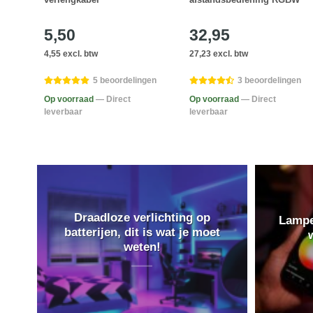
5,50
32,95
4,55 excl. btw
27,23 excl. btw
en
5 beoordelingen
3 beoordelingen
Op voorraad
— Direct
Op voorraad
— Direct
leverbaar
leverbaar
Draadloze verlichting op
Lampe
batterijen, dit is wat je moet
weten!