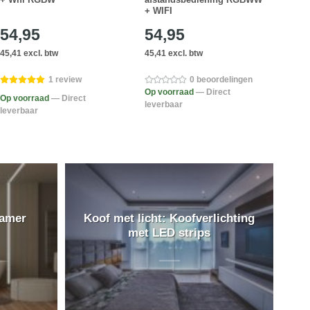
+ WIFI
54,95
54,95
14
45,41 excl. btw
45,41 excl. btw
12,36
1 review
0 beoordelingen
Op voorraad
— Direct
Op voorraad
— Direct
Op v
leverbaar
leverbaar
lever
kamer
Koof met licht: Koofverlichting
met LED strips