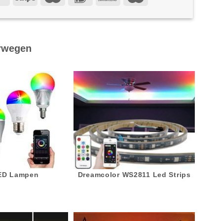
rwegen
LED Lampen
Dreamcolor WS2811 Led Strips