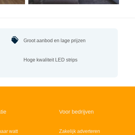
Groot aanbod en lage prijzen
Hoge kwaliteit LED strips
tie
Voor bedrijven
aar watt
Zakelijk adverteren