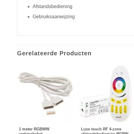
Afstandsbediening
Gebruiksaanwijzing
Gerelateerde Producten
F
1 meter RGBWW
Luxe touch RF 4-zone
 alle
verlengkabel
afstandsbediening RGBW