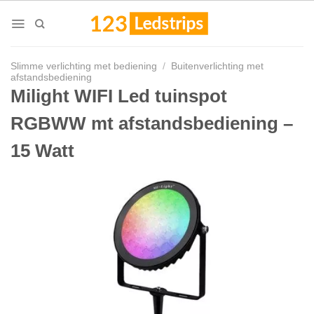
Skip
to
content
Slimme verlichting met bediening
/
Buitenverlichting met
afstandsbediening
Milight WIFI Led tuinspot
RGBWW mt afstandsbediening –
15 Watt