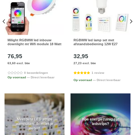
Milight RGBWW led inbouw
RGBWW led lamp set met
downlight mt Wifi module 18 Watt
afstandsbediening 12W E27
76,95
32,95
63,60 excl. btw
27,23 excl. btw
0 beoordelingen
1 review
Op voorraad
— Direct leverbaar
Op voorraad
— Direct leverbaar
Meerdere LED strips
Hoe energiezuinig zijn
aansluiten, dit moet je
ledstrips?
weten!