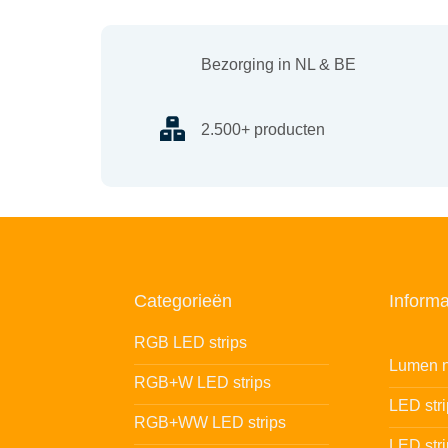
Bezorging in NL & BE
2.500+ producten
Categorieën
Informa
RGB LED strips
Lumen n
RGB+W LED strips
LED str
RGB+WW LED strips
LED stri