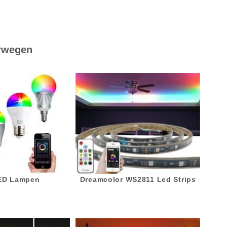
rwegen
LED Lampen
Dreamcolor WS2811 Led Strips