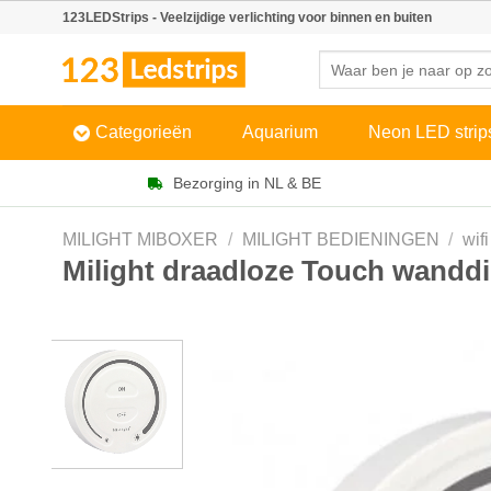
Skip
123LEDStrips - Veelzijdige verlichting voor binnen en buiten
to
Zoeken
content
naar:
Categorieën
Aquarium
Neon LED strip
Bezorging in NL & BE
MILIGHT MIBOXER
/
MILIGHT BEDIENINGEN
/
wif
Milight draadloze Touch wandd