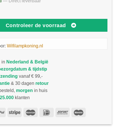
d
— Direct leverbaar
Controleer de voorraad
oor:
Wifilampkoning.nl
 in
Nederland & België
bezorgdatum & tijdstip
rzending
vanaf € 99,-
antie
& 30 dagen
retour
esteld,
morgen
in huis
25.000
klanten