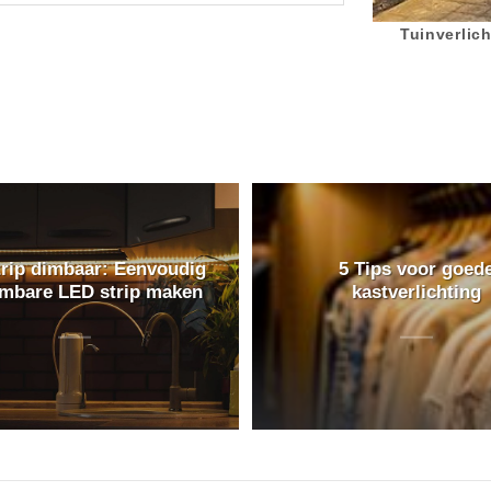
Tuinverlich
rip dimbaar: Eenvoudig
5 Tips voor goed
imbare LED strip maken
kastverlichting