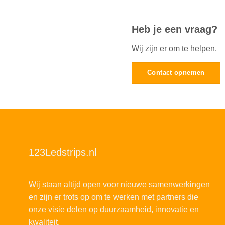
Heb je een vraag?
Wij zijn er om te helpen.
Contact opnemen
123Ledstrips.nl
Wij staan altijd open voor nieuwe samenwerkingen
en zijn er trots op om te werken met partners die
onze visie delen op duurzaamheid, innovatie en
kwaliteit.