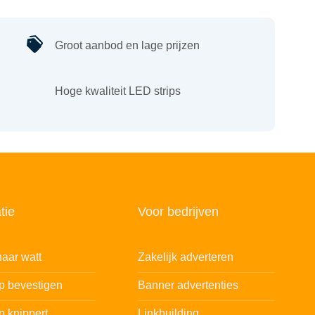
Groot aanbod en lage prijzen
Hoge kwaliteit LED strips
tie
Voor bedrijven
aar watt
Zakelijk adverteren
ip bevestigen
Banner advertenties
p knippert
Linkbuilding