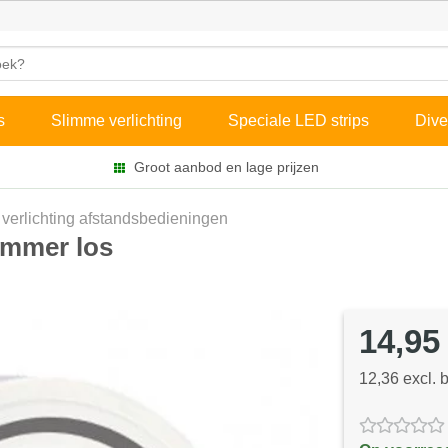
s
Slimme verlichting
Speciale LED strips
Dive
Groot aanbod en lage prijzen
i verlichting afstandsbedieningen
immer los
14,95
12,36 excl. 