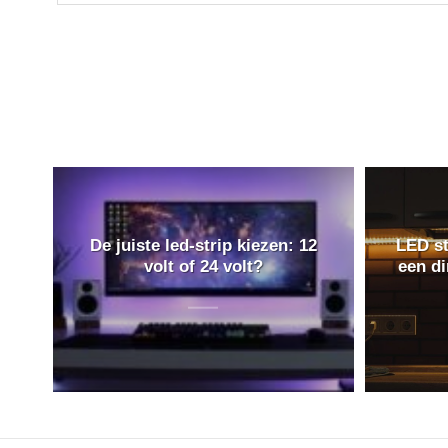
De juiste led-strip kiezen: 12
LED st
volt of 24 volt?
een d