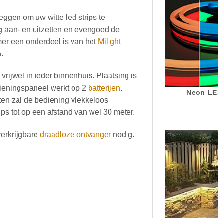
eggen om uw witte led strips te
g aan- en uitzetten en evengoed de
r een onderdeel is van het
Milight
.
rijwel in ieder binnenhuis. Plaatsing is
dieningspaneel werkt op 2
batterijen
.
Neon LED
en zal de bediening vlekkeloos
ips tot op een afstand van wel 30 meter.
verkrijgbare
draadloze ontvanger
nodig.