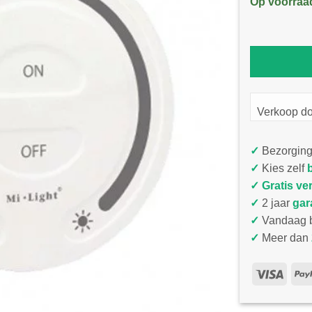
Op voorraa
Verkoop d
✓
Bezorging
✓
Kies zelf
✓
Gratis ve
✓
2 jaar
gar
✓
Vandaag b
✓
Meer dan