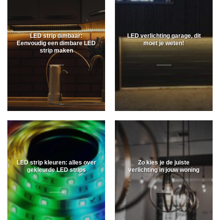
LED strip dimbaar:
LED verlichting garage, dit
Eenvoudig een dimbare LED
moet je weten!
strip maken
LED strip kleuren: alles over
Zo kies je de juiste
gekleurde LED strips
verlichting in jouw woning