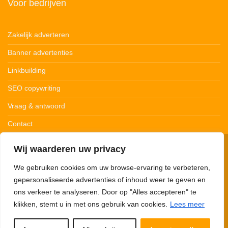
Voor bedrijven
Zakelijk adverteren
Banner advertenties
Linkbuilding
SEO copywriting
Vraag & antwoord
Contact
Wij waarderen uw privacy
© 123Ledstrips.nl
Privacybeleid
Cookiebeleid
Disclaimer
We gebruiken cookies om uw browse-ervaring te verbeteren,
gepersonaliseerde advertenties of inhoud weer te geven en
ons verkeer te analyseren. Door op "Alles accepteren" te
klikken, stemt u in met ons gebruik van cookies.
Lees meer
123Ledstrips.nl neemt deel aan advertentieprogramma’s om commissie te
verdienen met links naar partners. Met onze links kunnen we een kleine
commissie verdienen. 123Ledstrips.nl verkoopt zelf géén producten, je wordt