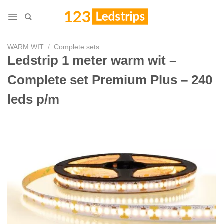
Skip
to
content
WARM WIT
/
Complete sets
Ledstrip 1 meter warm wit –
Complete set Premium Plus – 240
leds p/m