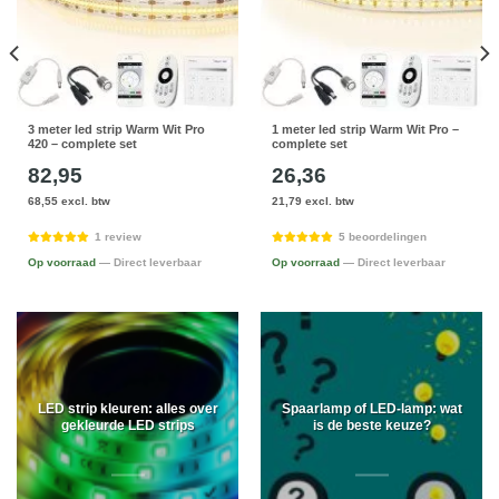
3 meter led strip Warm Wit Pro
1 meter led strip Warm Wit Pro –
420 – complete set
complete set
82,95
26,36
68,55 excl. btw
21,79 excl. btw
1 review
5 beoordelingen
Op voorraad
— Direct leverbaar
Op voorraad
— Direct leverbaar
LED strip kleuren: alles over
Spaarlamp of LED-lamp: wat
gekleurde LED strips
is de beste keuze?