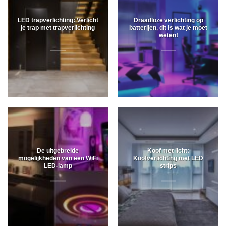
LED trapverlichting: Verlicht
Draadloze verlichting op
je trap met trapverlichting
batterijen, dit is wat je moet
weten!
De uitgebreide
Koof met licht:
mogelijkheden van een WiFi
Koofverlichting met LED
LED-lamp
strips