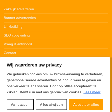
Zakelijk adverteren
Banner advertenties
Linkbuilding
SEO copywriting
Vraag & antwoord
Contact
Wij waarderen uw privacy
© 123Ledstrips.nl
Privacybeleid
Cookiebeleid
Disclaimer
We gebruiken cookies om uw browse-ervaring te verbeteren,
gepersonaliseerde advertenties of inhoud weer te geven en
ons verkeer te analyseren. Door op "Alles accepteren" te
klikken, stemt u in met ons gebruik van cookies.
Lees meer
123Ledstrips.nl neemt deel aan advertentieprogramma’s om commissie te
verdienen met links naar partners. Met onze links kunnen we een kleine
commissie verdienen. 123Ledstrips.nl verkoopt zelf géén producten, je wordt
Aanpassen
Alles afwijzen
Accepteer alles
hiervoor doorverwezen naar de desbetreffende webshop.