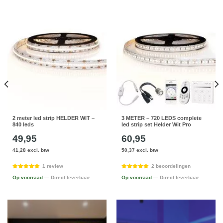
2 meter led strip HELDER WIT –
3 METER – 720 LEDS complete
840 leds
led strip set Helder Wit Pro
49,95
60,95
41,28 excl. btw
50,37 excl. btw
1 review
2 beoordelingen
Op voorraad
— Direct leverbaar
Op voorraad
— Direct leverbaar