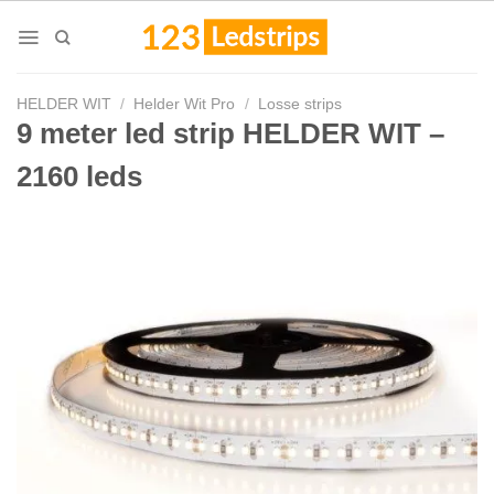
Skip
to
content
HELDER WIT
/
Helder Wit Pro
/
Losse strips
9 meter led strip HELDER WIT –
2160 leds